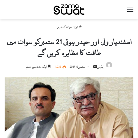
مینو
ھوم
/
سوات کی خبریں
اسفندیار ولی اور حیدر ہوتی 21 ستمبرکو سوات میں
طاقت کا مظاہرہ کریں گے
ایڈیٹر
S
ستمبر 9, 2017
1,933
ایک منٹ سے کم
e
n
d
a
n
e
m
a
i