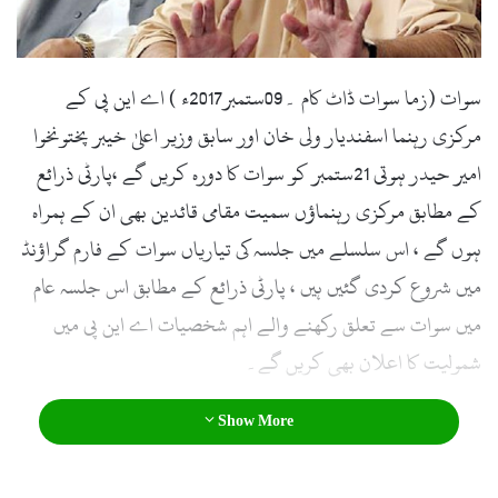
l
سوات (زما سوات ڈاٹ کام ۔09ستمبر2017ء ) اے این پی کے
مرکزی رہنما اسفندیار ولی خان اور سابق وزیر اعلیٰ خیبر پختونخوا
امیر حیدر ہوتی 21ستمبر کو سوات کا دورہ کریں گے ،پارٹی ذرائع
کے مطابق مرکزی رہنماؤں سمیت مقامی قائدین بھی ان کے ہمراہ
ہوں گے ، اس سلسلے میں جلسہ کی تیاریاں سوات کے فارم گراؤنڈ
میں شروع کردی گئیں ہیں ، پارٹی ذرائع کے مطابق اس جلسہ عام
میں سوات سے تعلق رکھنے والے اہم شخصیات اے این پی میں
شمولیت کا اعلان بھی کریں گے۔
Show More