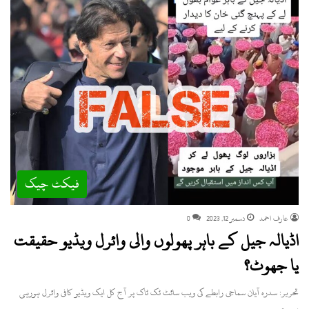
فیکٹ چیک
عارف احمد
دسمبر 12, 2023
0
اڈیالہ جیل کے باہر پھولوں والی وائرل ویڈیو حقیقت
یا جھوٹ؟
تحریر: سدرہ آیان سماجی رابطے کی ویب سائٹ ٹک ٹاک پر آج کل ایک ویڈیو کافی وائرل ہورہی
ہے جس…