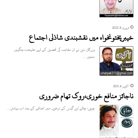
فروری 9, 2022
خیبرپختونخواہ میں نقشبندی شاذلی اجتماع
بزرگان دین نے ان مقاصد کی تحصیل کے لیے علیحدہ جگہیں
متعین…
اکتوبر 9, 2021
ناجائز منافع خوری،روک تھام ضروری
چینی، چائے اور گیس کے نرخوں میں اضافے کے بعد اب بیشتر…