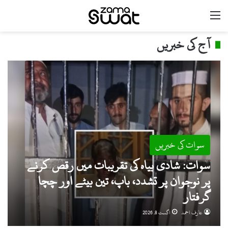
مینو
آج کی خبریں
سوات کی خبریں
سوات: شادی بیاہ کی تقریبات میں رقص کرنے
پر نوجوان پر تشدد، باپ، تین بیٹے اور چچا
گرفتار
عارف احمد
اگست 8, 2026