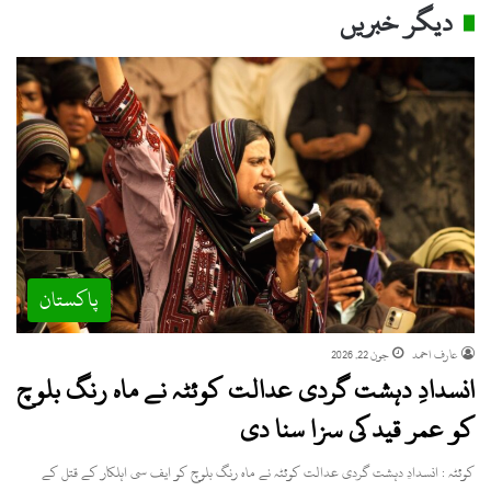
دیگر خبریں
پاکستان
عارف احمد
جون 22, 2026
انسدادِ دہشت گردی عدالت کوئٹہ نے ماہ رنگ بلوچ
کو عمر قید کی سزا سنا دی
کوئٹہ : انسدادِ دہشت گردی عدالت کوئٹہ نے ماہ رنگ بلوچ کو ایف سی اہلکار کے قتل کے