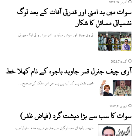
اکتوبر 24, 2022
سوات میں بد امنی اور قدرتی آفات کے بعد لوگ
نفسیاتی مسائل کا شکار
ٹی وی چینل اور سوشل میڈیا پر نشر ہونے والی ایک چھوٹی…
اگست 7, 2022
آرمی چیف جنرل قمر جاوید باجوہ کے نام کھلا خط
مجھے یقین ہے کہ آپ ہی ہے جو اس ملک کو صحیح…
فروری 10, 2022
سوات کا سب سے بڑا دہشت گرد (فیاض ظفر)
ادریس باچا ان سب لوگوں سے جنہوں نے یہ حلف اٹھایا ہے،…