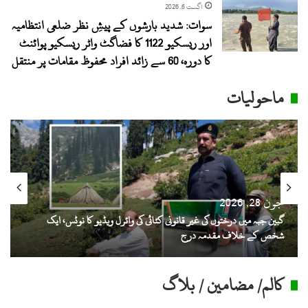
اگست 6, 2026
سوات: شدید بارشوں کے پیشِ نظر ضلعی انتظامیہ
اور ریسکیو 1122 کا فضاگٹ واٹر ریسکیو پوائنٹ
کا دورہ، 60 سے زائد افراد محفوظ مقامات پر منتقل
ماحولیات
جون 28, 2026
گبین جبہ میں درختوں کی غیر قانونی کٹائی کی وائرل ویڈیو کا نوٹس، ایک
شخص کے خلاف مقدمہ درج
کالم/ مضامین / بلاگ