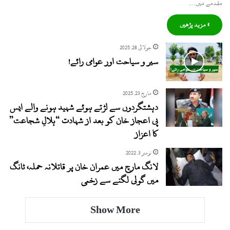
مقدمے میں…
» مزید پڑھیں
جولائی 28, 2025
سیر و سیاحت اور عوامی رائے!
مارچ 23, 2025
دہشتگردوں سے لڑتے ہوئے شہید ہونے والے ایس
پی اعجاز خان کو بعد از شہادت “ہلالِ شجاعت”
کا اعزاز
نومبر 3, 2022
لانگ مارچ میں عمران خان پر قاتلانہ حملہ، ٹانگ
میں گولی لگنے سے زخمی
Show More