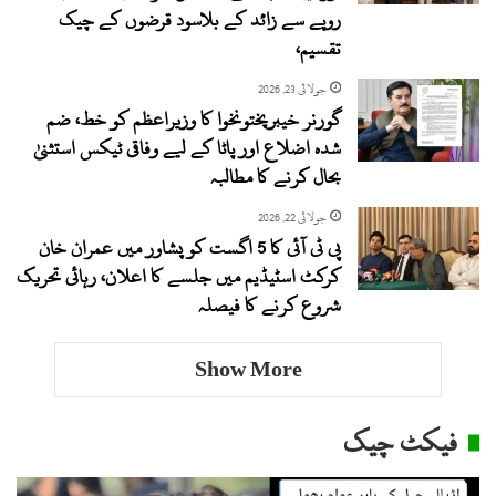
روپے سے زائد کے بلاسود قرضوں کے چیک
تقسیم،
جولائی 23, 2026
گورنر خیبرپختونخوا کا وزیراعظم کو خط، ضم
شدہ اضلاع اور پاٹا کے لیے وفاقی ٹیکس استثنیٰ
بحال کرنے کا مطالبہ
جولائی 22, 2026
پی ٹی آئی کا 5 اگست کو پشاور میں عمران خان
کرکٹ اسٹیڈیم میں جلسے کا اعلان، رہائی تحریک
شروع کرنے کا فیصلہ
Show More
فیکٹ چیک