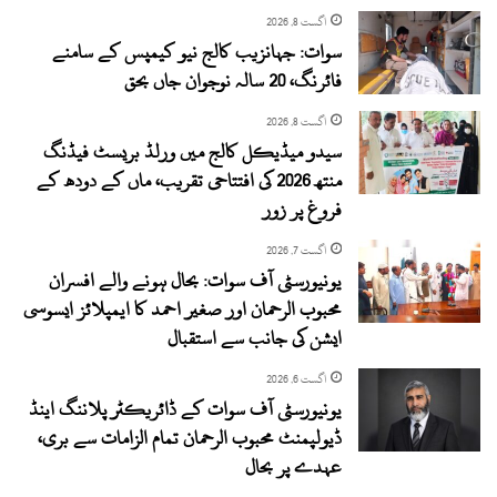
اگست 8, 2026
سوات: جہانزیب کالج نیو کیمپس کے سامنے
فائرنگ، 20 سالہ نوجوان جاں بحق
اگست 8, 2026
سیدو میڈیکل کالج میں ورلڈ بریسٹ فیڈنگ
منتھ 2026 کی افتتاحی تقریب، ماں کے دودھ کے
فروغ پر زور
اگست 7, 2026
یونیورسٹی آف سوات: بحال ہونے والے افسران
محبوب الرحمان اور صغیر احمد کا ایمپلائز ایسوسی
ایشن کی جانب سے استقبال
اگست 6, 2026
یونیورسٹی آف سوات کے ڈائریکٹر پلاننگ اینڈ
ڈیولپمنٹ محبوب الرحمان تمام الزامات سے بری،
عہدے پر بحال