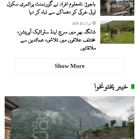
باجوڑ: نامعلوم افراد نے گورنمنٹ پرائمری سکول
لوئی خرکی کو دھماکے سے تباہ کر دیا
جولائی 29, 2026
شانگلہ بھر میں سرچ اینڈ سٹرائیک آپریشن،
مختلف علاقوں میں تلاشی، عمائدین سے
ملاقاتیں
Show More
خیبر پختونخوا