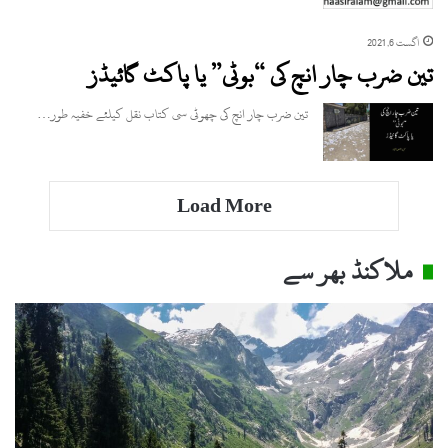
اگست 6, 2021
تین ضرب چار انچ کی “بوٹی” یا پاکٹ گائیڈز
تین ضرب چار انچ کی چھوٹی سی کتاب نقل کیلئے خفیہ طور…
Load More
ملاکنڈ بھر سے