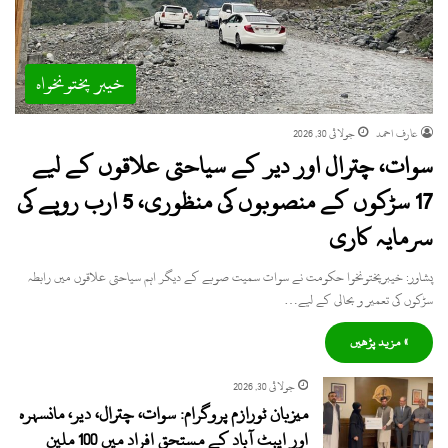
خیبر پختونخواہ
عارف احمد
جولائی 30, 2026
سوات، چترال اور دیر کے سیاحتی علاقوں کے لیے
17 سڑکوں کے منصوبوں کی منظوری، 5 ارب روپے کی
سرمایہ کاری
پشاور: خیبرپختونخوا حکومت نے سوات سمیت صوبے کے دیگر اہم سیاحتی علاقوں میں رابطہ
سڑکوں کی تعمیر و بحالی کے لیے…
» مزید پڑھیں
جولائی 30, 2026
میزبان ٹورازم پروگرام: سوات، چترال، دیر، مانسہرہ
اور ایبٹ آباد کے مستحق افراد میں 100 ملین