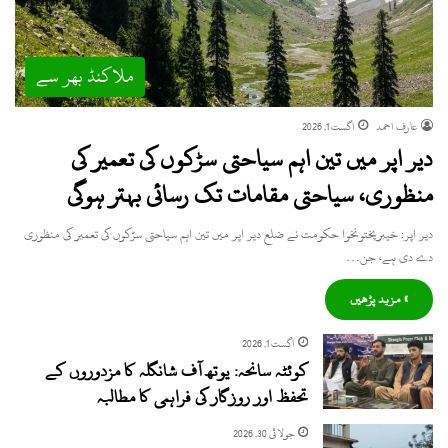
ملاکنڈ بھر سے
عارف احمد
اگست 1, 2026
دیر اپر میں تین اہم سیاحتی سڑکوں کی تعمیر کی
منظوری، سیاحتی مقامات تک رسائی بہتر ہوگی
دیر اپر: خیبرپختونخوا حکومت نے ضلع دیر اپر میں تین اہم سیاحتی سڑکوں کی تعمیر کی منظوری
دے دی ہے، جن…
» مزید پڑھیں
اگست 1, 2026
کوئٹہ سانحہ: یوتھ آف شانگلہ کا مزدوروں کے
تحفظ اور روزگار کی فراہمی کا مطالبہ
جولائی 30, 2026