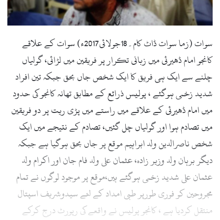
l
سوات (زما سوات ڈاٹ کام۔18جولائی2017ء) سوات کے علاقے
کانجو امام ڈھیرئی میں زبانی تکرار پر فریقین میں لڑائی، گولیاں
چلنے سے ایک ہی فریق کا ایک شخص جاں بحق جبکہ تین افراد
شدید زخمی ہوگئے ، پولیس ذرائع کے مطابق تھانہ کانجو کی حدود
میں امام ڈھیرئی کے علاقے میں راستے میں پڑی ریت پر دو فریقین
میں تصادم ہوا اور گولیاں چل گئیں، تصادم کے نتیجے میں ایک
شخص ناصرالدین ولد ابراہیم موقع پر جاں بحق ہوگیا ہے جبکہ
دیگر برہان ولد وزیر زادہ، عثمان علی ولد فام جان اور اکرام ولد
عثمان علی شدید زخمی ہوگئے ہیں،موقع پر موجود لوگوں نے تمام
مجروحین کو فوری طورپر طبی امداد کے لئے سیدوشریف اسپتال
منتقل کردیا ہے ، کانجو پولیس نے واقعے کی رپورٹ درج کرکے