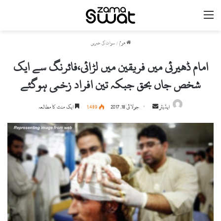
مینو
ھوم
/
سوات کی خبریں
امام ڈھیرئی میں فریقین میں لڑائی،فائرنگ سے ایک
شخص جاں بحق جبکہ تین افراد زخمی ہوگئے
ایڈیٹر
S
جولائی 18, 2017
1,489
ایک منٹ کا مطالعہ
e
n
d
a
n
e
m
a
i