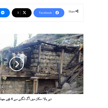
Share
X
Facebook
د
ی
ر
ب
ا
ل
ا
:
م
ک
ا
ن
م
دیر بالا: مکان میں آگ لگنے سے 6 بچے جھلس کر جاں بحق
ی
ں