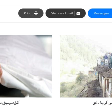
Print
Share via Email
Messenger
ک
ب
ل
،
س
ر
س
ی
ن
ئ
ی
م
ی
کبل،سرسینئی می
ں
ن