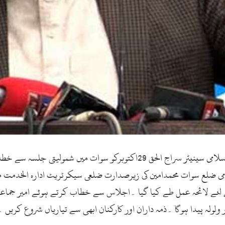
وات(زما سوات ڈاٹ کام۔ 24ستمبر2017ء) امیرجماعت اسلامی سینیٹر سراج الحق
ی ضلع سوات محمدامین کی زیرصدارت ضلعی سیکرٹریٹ ادارہ الخدمت می
کے لئے لائحہ عمل طے کیا گیا ۔اجلاس سے خطاب کرتے ہوئے امیر جماع
ولولہ پیدا ہوگا ۔ذمہ داران اور کارکنان ابھی سے تیاریاں شروع کریں ۔