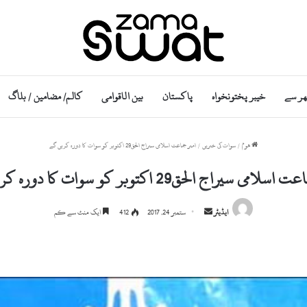
ھر سے
خیبر پختونخواہ
پاکستان
بین الاقوامی
کالم/ مضامین / بلاگ
ھوم
/
سوات کی خبریں
/
امیر جماعت اسلامی سیراج الحق29 اکتوبر کو سوات کا دورہ کریں گے
لامی سیراج الحق29 اکتوبر کو سوات کا دورہ کریں گے
S
ایڈیٹر
ستمبر 24, 2017
412
ایک منٹ سے کم
e
n
d
a
n