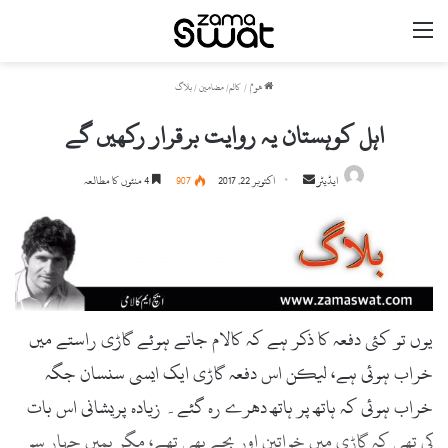
مینو
ھوم
/
کالم/ مضامین / بلاگ
اہل کوہستان یہ روایت برقرار رکھیں گے
ایڈیٹر
S
اکتوبر 22, 2017
907
4 منٹوں کا مطالعہ
e
n
d
a
n
e
یوں تو کئی دفعہ کا ذکر ہے کہ کالام جاتے ہوئے گاڑی راستے میں
m
خراب ہوئی ہے، لیکن اس دفعہ گاڑی ایک ایسی سنسان جگہ
a
i
خراب ہوئی کہ ہاتھ پر ہاتھ دھرے رہ گئے۔ زیادہ پریشانی اس بات
l
کی تھی کہ گاڑی میں خواتین اور بچے بھی تھے، مگر ہمیں چہار سو