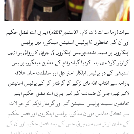
l
سوات(زما سوات ڈاٹ کام۔07ستمبر2017ء) ایم پی اے فضل حکیم
اور اُن کے محافظوں کا پولیس اسٹیشن مینگورہ میں پولیس
اہلکاروں پر مبینہ تشدد،پولیس اہلکاروں کی جوابی کارروائی پر انہیں
کوارٹر گارڈ میں بند کردیا گیا،ذرائع کے مطابق مینگورہ پولیس
اسٹیشن کے دو پولیس اہلکار اختر علی اور سلطنت خان علاقہ
بارامہ سے افتاب اللہ نامی لڑکے کو گرفتار کر کے پولیس اسٹیشن
لائے تھے،جس کی ضمانت کے لئے ایم پی اے فضل حکیم اپنے
محافظوں سمیت پولیس اسٹیشن آئے اور گرفتار لڑکے کو حوالات
سے نکال دیا،اس دوران مذکورہ پولیس اہلکاروں اور فضل حکیم
کے مابین تو تو میں میں ہوئی جس کے بعد فضل حکیم اور اُن کے
محافظوں نے مبینہ طور پر دونوں پولیس اہلکاروں کو تشدد کا نشانہ