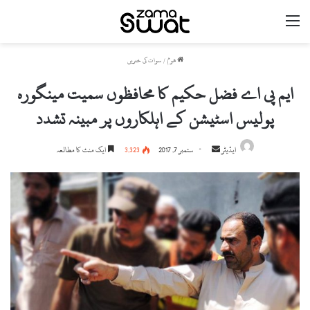
مینو
ھوم
/
سوات کی خبریں
ایم پی اے فضل حکیم کا محافظوں سمیت مینگورہ
پولیس اسٹیشن کے اہلکاروں پر مبینہ تشدد
ایڈیٹر
S
ستمبر 7, 2017
3,323
ایک منٹ کا مطالعہ
e
n
d
a
n
e
m
a
i