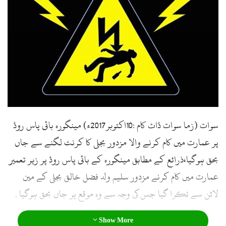
سوات (زما سوات ڈاٹ کام :10اکتوبر2017ء) مینگورہ بائی پاس روڈ
پر عمارت میں کام کرنے والا مزدور بجلی کا کرنٹ لگنے سے جاں
بحق ہوگیا،ذرائع کے مطابق مینگورہ کے بائی پاس روڈ پر زیر تعمیر
عمارت میں کام کرنے مزدور سلیم ولد فضل خالق بجلی کے مین
لائن سے ٹکرا گیا جس کی وجہ سے وہ موقع پر جاں بحق ہوگیا۔
Show More