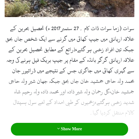
l
سوات (زما سوات ڈاٹ کام ۔27 ستمبر2017 ء) تحصیل بحرین کے
علاقہ اریانئی میں جیپ کھائی میں گرنے سے ایک شخص جاں بحق
جبکہ تین افراد زخمی ہو گئے،ذرائع کے مطابق تحصیل بحرین کے
علاقہ اریانئی گرگو بانڈہ کے مقام پر جیپ بریک فیل ہونے کی وجہ
سے گہری کھائی میں جاگری جس کے نتیجے میں ڈرائیور جان
محمد ولد حاجی جمشید خان جاں بحق جبکہ جهان شیر ولد حاجی
جمشید خان،گل رحمان ولد شیر ذادہ اور محمد ذادہ ولد رحیم شاہ
شدید زخمی ہوگئے،زخمیوں کو طبی امداد کے لئے سول ہسپتال
کالام منتقل کردیا گیا۔
Show More