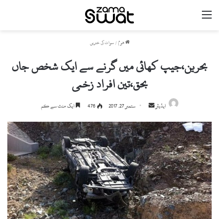
مینو
ھوم
/
سوات کی خبریں
بحرین،جیپ کھائی میں گرنے سے ایک شخص جاں
بحق،تین افراد زخمی
ایڈیٹر
S
ستمبر 27, 2017
476
ایک منٹ سے کم
e
n
d
a
n
e
m
a
i