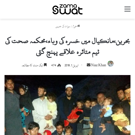
مینو
ھوم
/
سوات کی خبریں
بحرین،مانکیال میں خسرہ کی وباء،محکمہ صحت کی
ٹیم متاثرہ علاقے پہنچ گئی
Niaz Khan
S
اپریل 1, 2018
474
ایک منٹ کا مطالعہ
e
n
d
a
n
e
m
a
i