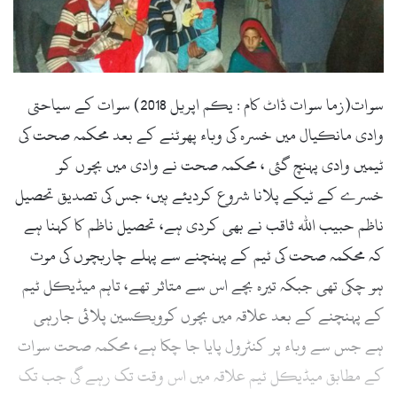
l
سوات(زما سوات ڈاٹ کام : یکم اپریل 2018) سوات کے سیاحتی
وادی مانکیال میں خسرہ کی وباء پھوٹنے کے بعد محکمہ صحت کی
ٹیمیں وادی پہنچ گئی ، محکمہ صحت نے وادی میں بچوں کو
خسرے کے ٹیکے پلانا شروع کردیئے ہیں، جس کی تصدیق تحصیل
ناظم حبیب اللہ ثاقب نے بھی کردی ہے، تحصیل ناظم کا کہنا ہے
کہ محکمہ صحت کی ٹیم کے پہنچنے سے پہلے چاربچوں کی موت
ہو چکی تھی جبکہ تیرہ بچے اس سے متاثر تھے، تاہم میڈیکل ٹیم
کے پہنچنے کے بعد علاقہ میں بچوں کوویکسین پلائی جارہی
ہے جس سے وباء پر کنٹرول پایا جا چکا ہے، محکمہ صحت سوات
کے مطابق میڈیکل ٹیم علاقہ میں اس وقت تک رہے گی جب تک