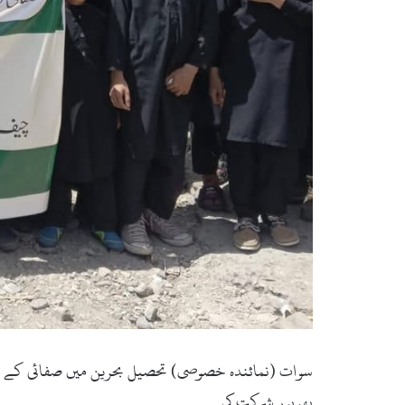
سوات (نمائندہ خصوصی) تحصیل بحرین میں صفائی کے حوال
بھرپور شرکت کی۔