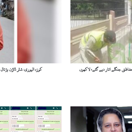
شٹر
ڈاؤن
ہڑتال
کے
دوران
تصادم،
بازار
صدر
ملک
عدالت
خان
اظتی جنگلے اتار دیے گئے، لاکھوں
کوزہ الپوری: شٹر ڈاؤن ہڑتا
جاں
بحق