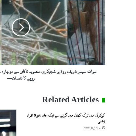
شریف
روڈ
پر
شجرکاری
منصوبہ
ناکامی
سے
دوچار،
حفاظتی
جنگلے
اتار
سوات: سیدو شریف روڈ پر شجرکاری منصوبہ ناکامی سے دوچار، حف
دیے
روپے کا نقصان—
گئے،
لاکھوں
روپے
Related Articles
کا
نقصان
—
کوکارئی میں ٹرک کھائی میں گرنے سے ایک جاں بحق9 افراد
زخمی
جولائی 11, 2017