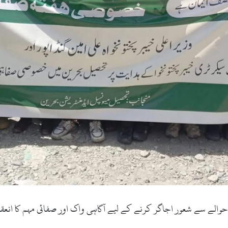
ے سے شعور اجاگر کرنے کے لیے آگاہی واک اور صفائی مہم کا انعقاد ک