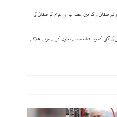
نے صفائی واک میں حصہ لیا اور عوام کو صفائی کی
ل کی گئی کہ وہ انتظامیہ سے تعاون کرتے ہوئے علاقے