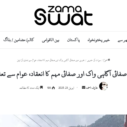
ھر سے
خیبر پختونخواہ
پاکستان
بین الاقوامی
کالم/ مضامین / بلاگ
ھوم
/
سوات کی خبریں
/
بحرین میں صفائی آگاہی واک اور صفائی مہم کا انعقاد، عوام سے تعاون کی اپیل
صفائی آگاہی واک اور صفائی مہم کا انعقاد، عوام سے تعاو
Send
عارف احمد
اپریل 23, 2025
199
ایک منٹ کا مطالعہ
an
email