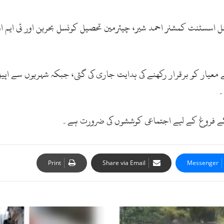
اسسٹنٹ کمشنر احمد شیر، چیئرمین تحصیل کونسل بحرین اور ٹی ایم او 
کے معیار کو برقرار رکھنے کی ہدایت جاری کی گئی، جبکہ شہریوں سے اپی
۔
س کے فروغ کے لیے اجتماعی کوششوں کی ضرورت ہے۔
Print
Share via Email
Messenger
کوزہ
الپوری: