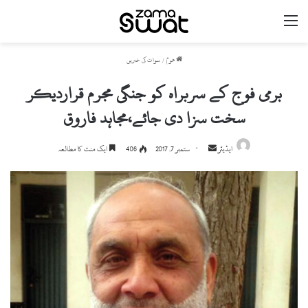
مینو
ھوم
/
سوات کی خبریں
برمی فوج کے سربراہ کو جنگی مجرم قراردیکر
سخت سزا دی جائے،مجاہد فاروق
ایڈیٹر
S
ستمبر 7, 2017
406
ایک منٹ کا مطالعہ
e
n
d
a
n
e
m
a
i