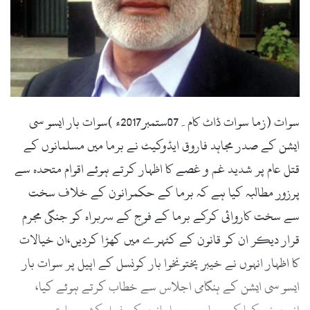
l
سوات (زما سوات ڈاٹ کام۔07ستمبر2017ء )سوات بار ایسو سی
ایشن کے صدر مجاہد فاروق ایڈوکیٹ نے برما میں مسلمانوں کے
قتل عام پر شدید غم و غصے کا اظہار کرتے ہوئے اقوام متحدہ سے
پرزور مطالبہ کیا ہے کہ برما کے حکمرانون کے خلاف سخت
سے سخت کاروائی کرکے برما کے فوج کے سربراہ کو جنگی مجرم
قرار دیکر ان کو قانون کے کٹہرے میں کھڑا کردیں،ان خیالات
کا اظہار انہوں نے خیبر پختونخوا بار کونسل کے اپیل پر سوات بار
ایسو سی ایشن کے ہنگامی اجلاس سے خطاب کرتے ہوئے کیا،