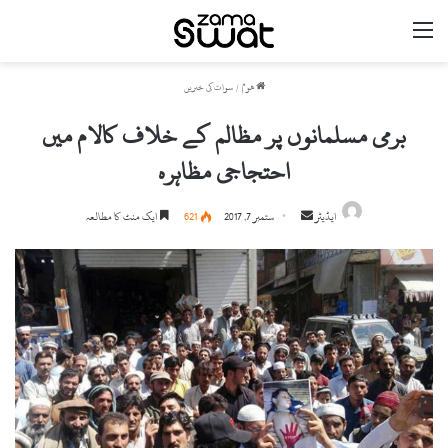
مینو
ھوم
/
سوات کی خبریں
برمی مسلمانوں پر مظالم کے خلاف کالام میں
احتجاجی مظاہرہ
ایڈیٹر
S
ستمبر 7, 2017
621
ایک منٹ کا مطالعہ
e
n
d
a
n
e
m
a
i