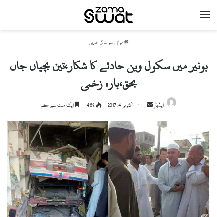
مینو
ھوم
/
سوات کی خبریں
بونیر میں سکول وین حادثے کا شکار،تین بچیاں جاں
بحق،بارہ زخمی
ایڈیٹر
S
اکتوبر 4, 2017
469
ایک منٹ سے کم
e
n
d
a
n
e
m
a
i