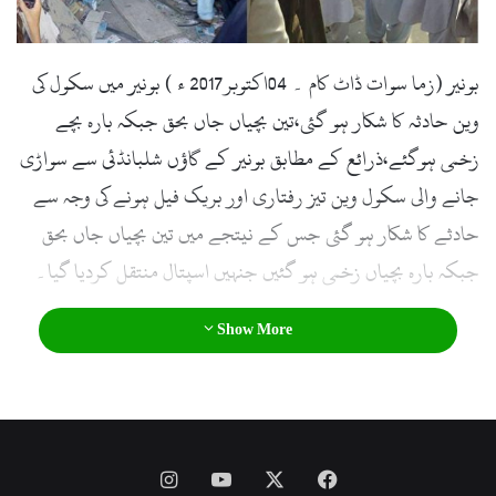
l
بونیر (زما سوات ڈاٹ کام ۔ 04اکتوبر2017 ء ) بونیر میں سکول کی
وین حادثہ کا شکار ہو گئی،تین بچیاں جاں بحق جبکہ بارہ بچے
زخمی ہوگئے،ذرائع کے مطابق بونیر کے گاؤں شلبانڈئی سے سواڑی
جانے والی سکول وین تیز رفتاری اور بریک فیل ہونے کی وجہ سے
حادثے کا شکار ہو گئی جس کے نیتجے میں تین بچیاں جاں بحق
جبکہ بارہ بچیاں زخمی ہو گئیں جنہیں اسپتال منتقل کردیا گیا۔
Show More
Instagram
YouTube
Facebook
X