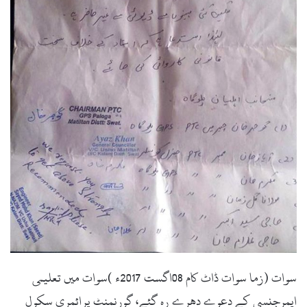
l
سوات (زما سوات ڈاٹ کام 08اگست 2017ء )سوات میں تعلیمی
ایمرجنسی کے دعوے دھرے رہ گئے، گورنمنٹ پرائمری سکول