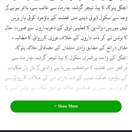
ایجگل پلوگاہ کا ہیڈ ٹیچر گزشتہ چارماہ سے غائب ہے، بااثر ہونے کی
وجہ سے سکول ڈیوٹی دینے میں غفلت کے باؤجود کوئی باز پرس
نہیں ہورہی، والدین کا تعلیمی ترقی کے دعویداروں سے صورت حال
کا نوٹس لے کر ذمہ داروں کے خلاف فوری کارروائی کا مطالبہ ،
مقامی ذرائع کے مطابق وادی مٹلتان کے مضافاتی علاقہ پلوگاہ
ایجگل کے واحد پرائمری سکول کا ہیڈ ٹیچر گزشتہ چار ماہ سے
فرائض میں غفلت کا مرتکب ہورہا ہے والدین کی بار بار شکایات
کے باؤجود محکمہ تعلیم کے ذمہ داران اس کے خلاف کارروائی سے
گریزاں ہیں جس پر عمائدین علاقہ نے اعلیٰ حکام سے نوٹس لینے کا
مطالبہ کیا ہے۔
Show More