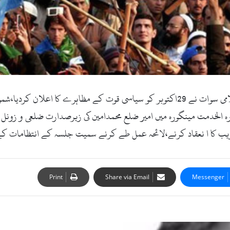
سوات (زما سوات ڈاٹ کام :9اکتوبر2017ء ) جماعت اسلامی سوات نے 29اکتوبر کو سیاسی ق
لخدمت مینگورہ میں امیر ضلع محمدامین کی زیرصدارت ضلعی و زونل ذ
اریب کا ا نعقاد کرنے،لائحہ عمل طے کرنے سمیت جلسہ کے انتظامات 
Print
Share via Email
Messenger
س