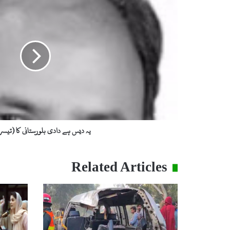
ہ
د
ی
س
ہ
ے
د
ا
د
ی
ب
ل
یہ دیس ہے دادی بلورستانی کا (تیس
و
ر
س
Related Articles
ت
ا
ن
ی
ک
ا