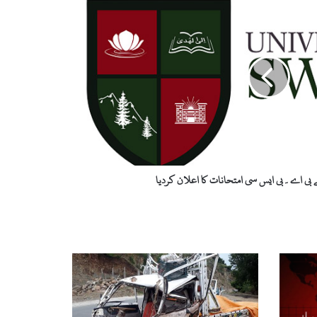
 بی اے۔بی ایس سی امتحانات کا اعلان کردیا