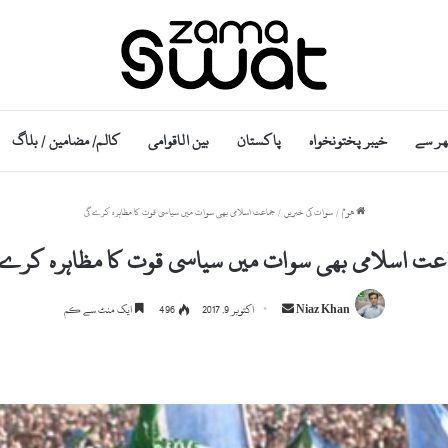
ھر سے
خیبر پختونخواہ
پاکستان
بین الاقوامی
کالم/ مضامین / بلاگ
ھوم
/
سوات کی خبریں
/
جماعت اسلامی بھی سوات میں سیاسی قوت کا مظاہرہ کرے گی
عت اسلامی بھی سوات میں سیاسی قوت کا مظاہرہ کرے 
S
Niaz Khan
اکتوبر 9, 2017
496
ایک منٹ سے کم
e
n
d
a
n