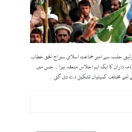
وت کے مظاہرے کا اعلان کردیا،شمولیتی جلسہ سے امیر جماعت اسلامی سیراج الحق خطاب
مہ داران کا ایک اہم اجلاس منعقد ہوا ۔ جس میں
کے لئے مختلف کمیٹیاں تشکیل دے دی گئی ۔