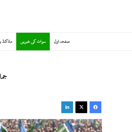
صفحہ اول
سوات کی خبریں
ملاکنڈ ب
جما
LinkedIn
X
Facebook