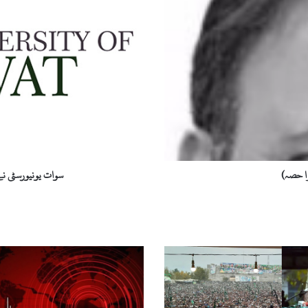
و
ا
ت
ی
و
ن
ی
و
ر
س
ٹ
ی
را حصہ)
سوات یونیورسٹی نے
ن
ے
ب
ی
ا
ے
۔
ب
ی