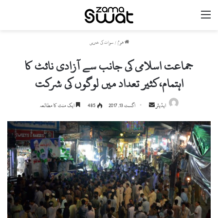
مینو
ھوم
/
سوات کی خبریں
جماعت اسلامی کی جانب سے آزادی نائٹ کا
اہتمام،کثیر تعداد میں لوگوں کی شرکت
ایڈیٹر
S
اگست 13, 2017
485
ایک منٹ کا مطالعہ
e
n
d
a
n
e
m
a
i