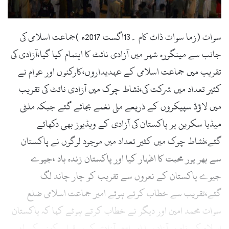
l
سوات (زما سوات ڈاٹ کام ۔13اگست 2017ء )جماعت اسلامی کی
جانب سے مینگورہ شہر میں آزادی نائٹ کا اہتمام کیا گیا،آزادی کی
تقریب میں جماعت اسلامی کے عہدیداروں،کارکنوں اور عوام نے
کثیر تعداد میں شرکت کی،نشاط چوک میں آزادی نائٹ کی تقریب
میں لاؤڈ سپیکروں کے ذریعے ملی نغمے بجائے گئے جبکہ ملٹی
میڈیا سکرین پر پاکستان کی آزادی کے ویڈیوز بھی دکھائے
گئے،نشاط چوک میں کثیر تعداد میں موجود لوگوں نے پاکستان
سے بھر پور محبت کا اظہار کیا اور پاکستان زندہ باد ،جیوے
جیوے پاکستان کے نعروں سے تقریب کو چار چاند لگ
گئے،تقریب سے خطاب کرتے ہوئے امیر جماعت اسلامی ضلع
سوات محمد امین اور دیگر نے خطاب کرتے ہوئے کہا کہ پاکستان
اسلام کے نام پر آزاد ہوا اور اسی آزادی کو بر قرار رکھنے کے لئے