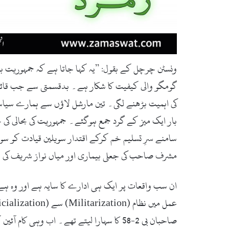
ونسٹن چرچل کے بقول: ’’یہ کہا جاتا ہے کہ جمہوریت 
گومگو والی کیفیت کا شکار ہے۔ بدقسمتی سے جب قائد
کی اہمیت بڑھنے لگی۔ تین مارشل لاؤں سے ہمارے سیاس
بار ایک میز کے گرد جمع ہوگئے۔ جمہوریت کی بحالی کی تح
سامنے سرِ تسلیم خم کرکے اقتدار سویلین قیادت کو سونپ
مشرف صاحب کی جعلی بیماری اور میاں نواز شریف کی ناا
ان سب واقعات پر ایک ہی ادارے کا سایہ ہے اور وہ ہ