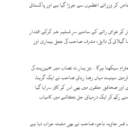
ص کر وزرائے اعظموں سے جوڑا گیا ہے اور پاکستانی
یٹر کو عوامی رائے کے سامنے سرِ تسلیم خم کرکے اقتدار
 گیلانی کی نااہلی، مشرف صاحب کی جعلی بیماری اور
ترام سیکھنا ہوگا۔ نیز ہمارے نصاب میں جمہوریت کی
چیئرمین سینیٹ میاں رضا ربانی صاحب نے ایک گرینڈ
اور صحافتی حلقوں میں بھی اس کو کافی سراہا گیا
نے رکھ کر ایک درمیانی حل نکالنے میں کامیاب
یف قمر جاوید باجوہ صاحب نے بھی مثبت جواب دیا ہے