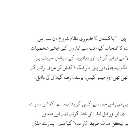
 ہیں۔” پاکستان کا جمہوری نظام شروع دن سے ہی
دے کا انتخاب کیا، تب سے اداروں کے بجائے شخصیات
ے فراہم کر دیا اور دہائیوں کے سیاسی حریف پہلی
تک پہنچائی اور پہلی بار ایک ڈکٹیٹر کو عوامی رائے کے
ھی تھی، وہ میمو کیس، یوسف رضا گیلانی کی نااہلی،
ہی تھی اس میں سے کسی کو پتا نہیں تھا کہ اس سارے
ئین کو معطل کرکے پی سی او اور ایل ایف او نافذ کرتے تھے اور صدور
یکلز جیسا کہ 62,63 سے لیا جا رہا ہے۔ واردات وہی ہے لیکن صرف طریقہ کار بدلا گیا ہے۔ ہمارے ملکی