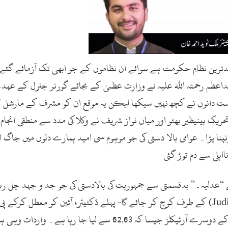
e
m
a
i
l
بدترین نظامِ حکومت ہے سوائے ان نظاموں کے جو ابھی تک آزمائے گئے
اعظم رحمتہ الله علیہ نے وزارت عظمیٰ کے بجائے گورنر جنرل کے عہ
ت دانوں نے کچھ نہیں سیکھا لیکن یہ موقع ان کو مشرف کے مارشل لا ن
ریک بینیظیر بھٹو اور میاں نواز شریف نے وکلا کی مدد سے منطقی انجام 
نا پڑا۔ عوامی بالا دستی کی جو موہوم سی امید ہمارے دلوں میں جاگ اٹ
ہلی سے دم توڑ گئی
ے “عدلیہ۔” بدقسمتی سے جمہوریت کی بالادستی کی جو جد و جہد چل ر
عمل میں نظام (Militarization) سے (Judicialization) کے طرف کوچ کر جائے گا- پہلے ڈکٹیٹر، آ
صاحبان بی 2-58 کا سہارا لیتے تھے۔ اب وہی کام آئین کے دوسرے آرٹ