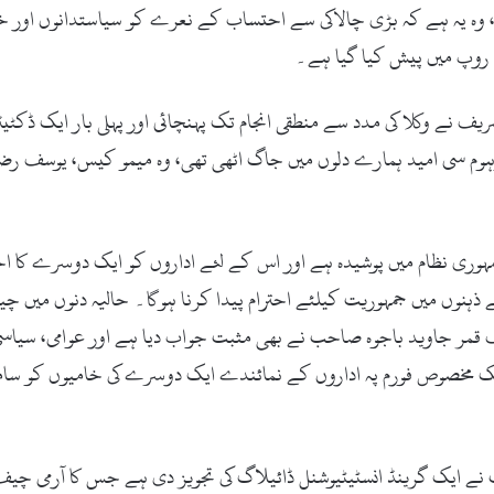
ہ یہ ہے کہ بڑی چالاکی سے احتساب کے نعرے کو سیاستدانوں اور خا
ے روپ میں پیش کیا گیا ہے۔
 شریف نے وکلا کی مدد سے منطقی انجام تک پہنچائی اور پہلی بار ایک ڈکٹ
موہوم سی امید ہمارے دلوں میں جاگ اٹھی تھی، وہ میمو کیس، یوسف رضا
ہوری نظام میں پوشیدہ ہے اور اس کے لئے اداروں کو ایک دوسرے کا اح
 ذہنوں میں جمہوریت کیلئے احترام پیدا کرنا ہوگا۔ حالیہ دنوں میں 
 قمر جاوید باجوہ صاحب نے بھی مثبت جواب دیا ہے اور عوامی، سیاسی 
ایک مخصوص فورم پہ اداروں کے نمائندے ایک دوسرے کی خامیوں کو سام
 نے ایک گرینڈ انسٹیٹیوشنل ڈائیلاگ کی تجویز دی ہے جس کا آرمی چ