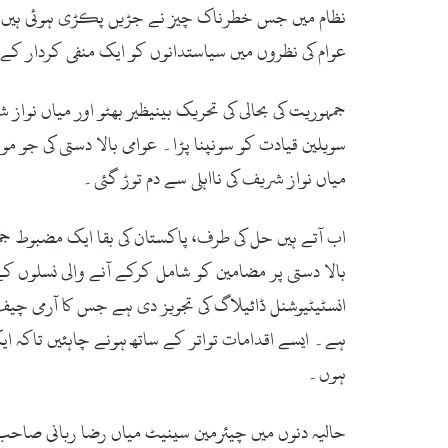
نظام میں جس خطرناک چیز نے جڑیں پکڑی ہوئی ہیں، و
عوام کی نظروں میں سیاستدانوں کو ایک منفی کردار ک
جمہوریت کی بحالی کی تحریک بینیظیر بھٹو اور میاں نواز
سویلین قیادت کو سونپنا پڑا۔ عوامی بالا دستی کی جو 
میاں نواز شریف کی نااہلی سے دم توڑ گئی۔
اب آتے ہیں حل کی طرف، پاکستان کی بقا ایک مضبوط جم
بالا دستی پر مضامین کو شامل کرکے آنے والی نسلوں کے
انسٹیٹیوشنل ڈائیلاگ کی تجویز دی ہے جس کا آرمی چیف
ہے۔ ایسے اقدامات تواتر کے ساتھ ہونے چاہئیں تاکہ 
ہوں۔
حالیہ دنوں میں چیئرمین سینیٹ میاں رضا ربانی صاحب