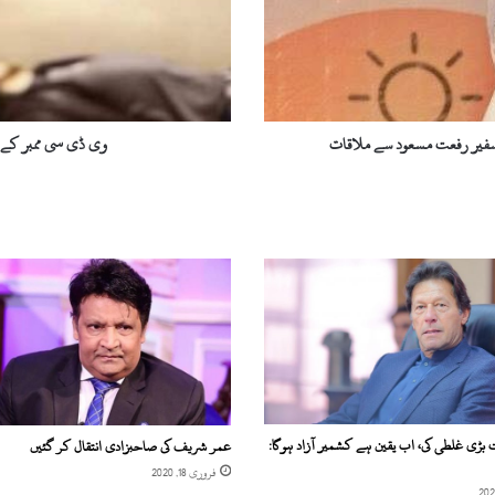
م
ب
ر
ک
ے
ب
 سفیر رفعت مسعود سے ملاقات
وی ڈی سی ممبر کے بی
ی
ٹ
ے
پ
ر
ن
ا
م
ع
ل
و
م
ا
 بڑی غلطی کی، اب یقین ہے کشمیر آزاد ہوگا:
عمر شریف کی صاحبزادی انتقال کر گئیں
ف
فروری 18, 2020
ر