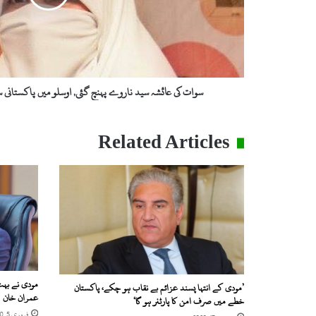
ا
ئ
ش
ہ
س
ی
سوات کی عائشہ سید ناروے پہنچ گئی, اوسلو میں پاکستانی
د
ن
ا
Related Articles
ر
و
ے
پ
ہ
ن
چ
گ
ئ
ی
مودی نے بہت
’مودی کے انتہا پسند عزائم بے نقاب ہو چکے، پاکستان
,
عمران خان
خطے میں صرف امن کا پارٹنر ہو گا‘
ا
فروری 5, 2020