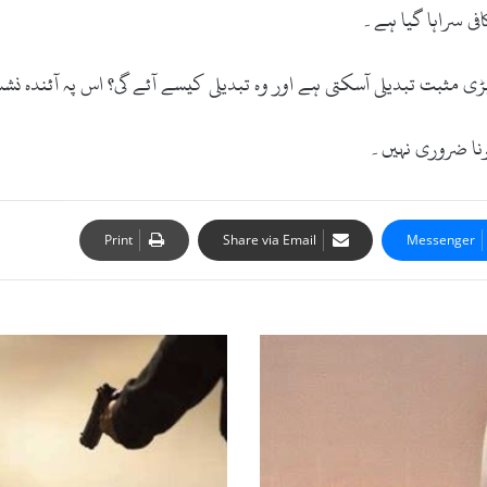
فی سراہا گیا ہے۔
ی مثبت تبدیلی آسکتی ہے اور وہ تبدیلی کیسے آئے گی؟ اس پہ آئندہ ن
ونا ضروری نہیں۔
Print
Share via Email
Messenger
و
ی
ڈ
ی
س
ی
م