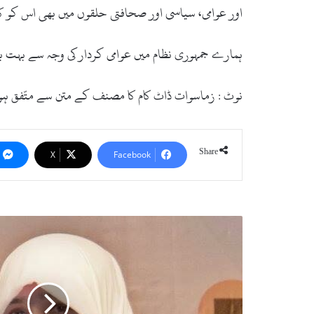
اور عوامی، سیاسی اور صحافتی حلقوں میں بھی اس کو کا
ہمارے جمہوری نظام میں عوامی کردار کی وجہ سے بہت بڑ
نوٹ : زماسوات ڈاٹ کام کا مصنف کے متن سے متّفق ہ
Share
X
Facebook
س
و
ا
ت
ک
ی
ع