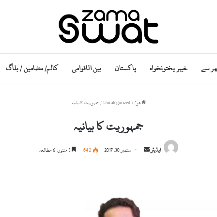
ھر سے
خیبر پختونخواہ
پاکستان
بین الاقوامی
کالم/ مضامین / بلاگ
ھوم
/
Uncategorized
/
جمہوریت کا بیانیہ
جمہوریت کا بیانیہ
S
ایڈیٹر
ستمبر 30, 2017
642
3 منٹوں کا مطالعہ
e
n
d
a
n