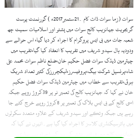
l
سوات (زما سوات ڈاٹ کام ۔21ستمبر2017ء ) گورنمنٹ پوسٹ
گریجویٹ جہانزیب کالج سوات میں پشتو اور اسلامیات سمیت چھ
شعبہ جات میں بی ایس پروگرام کا اجراء کر دیا گیا، اس حوالے سے
ودودیہ ہال سیدو شریف میں تقریب کا انعقاد کیا گیا،تقریب میں
چیئرمین ڈیڈک سوات فضل حکیم خان،ضلع ناظم سوات محمد علی
شاہ،پرنسپل شوکت بیگ،پروفیسرز،لیکچررزکی کثیر تعداد شریک
ہوئی،تقریب سے خطاب میں چیئرمین ڈیڈک سوات فضل حکیم
خان نے کہا کہ جہانزیب کالج کی تعمیر نو پر 39کروڑ روپے جبکہ
اسی کالج کے بی ایس بلاک کی تعمیر پر 8کروڑ روپے خرچ کئے جا
رہے ہیں جبکہ وتکے اور سیدو شریف کے علاوہ متعدد سکولوں
میں ہائرسیکنڈری کلاسز کا اجراء کیا گیا ہے۔انہوں نے کہا کہ
جہانزیب کالج میں بی ایس پشتو کورسز کے اجراء سے ہماری