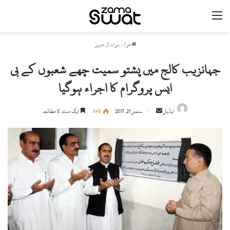
مینو
ھوم
/
سوات کی خبریں
جہانزیب کالج میں پشتو سمیت چھے شعبوں کے بی
ایس پروگرام کا اجراء ہوگیا
ایڈیٹر
S
ستمبر 21, 2017
648
ایک منٹ کا مطالعہ
e
n
d
a
n
e
m
a
i