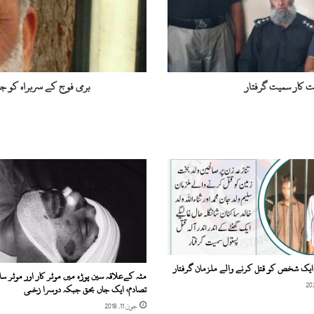
ک
ے
س
ر
ب
ر
لت کار سمیت گرفتار
برمی فوج کے سربراہ کو ج
ا
ہ
ک
و
ج
ن
گ
ی
م
ج
ر
م
ایک شخص کو قتل کرنے والے ملزمان گرفتار
ق
مٹہ کےعلاقہ سین پوڑہ میں موٹر کار اور موٹر سا
ر
تصادم، ایک جاں بحق جبکہ دوسرا زخمی
ا
جون 11, 2018