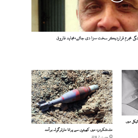
نگی مجرم قراردیکر سخت سزا دی جائے،مجاہد فاروق
ئیکل میں
مٹہ،شکردرہ میں کھیتوں سے پرانا مارٹرگولہ برآمد
جنوری 7, 2018