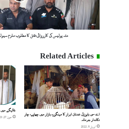
س
ک
ی
ک
ا
ر
مٹہ پولیس کی کارروائی،قتل کا مطلوب ملزم سہو
ر
و
ا
Related Articles
ئ
ی
،
ق
ت
ل
ک
ا
م
غالیگے میں 
ط
اے سی بابوزئی عدنان ابرار کا مینگورہ بازار میں چھاپے، چار
ل
جون 27, 2023
دکاندار جرمانہ
و
اپریل 11, 2022