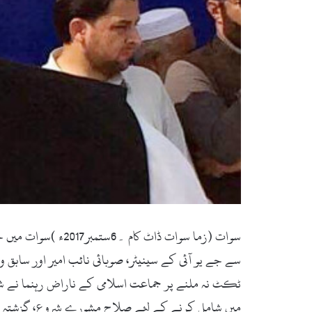
سوات (زما سوات ڈا
سے جے یو آئی کے سینیٹر، صوبائی نائب امیر اور سابق وف
ٹکٹ نہ ملنے پر جماعت اسلامی کے ناراض رہنما نے شمو