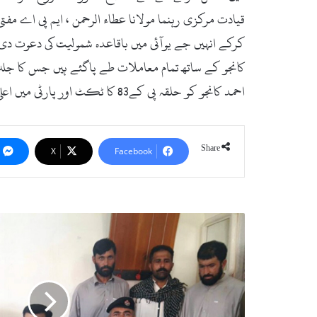
قیادت مرکزی رہنما مولانا عطاء الرحمن ، ایم پی اے مف
کرکے انہیں جے یوآئی میں باقاعدہ شمولیت کی دعوت دی
کانجو کے ساتھ تمام معاملات طے پاگئے ہیں جس کا جل
احمد کانجو کو حلقہ پی کے83 کا ٹکٹ اور پارٹی میں اعلیٰ عہدہ دینے کے بھی پیشکش کی ہے ۔
Share
X
Facebook
م
ٹ
ہ
پ
و
ل
ی