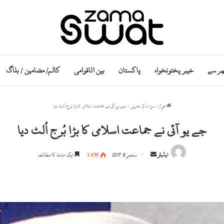
ھر سے
خیبر پختونخواہ
پاکستان
بین الاقوامی
کالم/ مضامین / بلاگ
ھوم
/
سوات کی خبریں
/
جے یو آئی نے جماعت اسلامی کا بڑا بُرج اُلٹ دیا
جے یو آئی نے جماعت اسلامی کا بڑا بُرج اُلٹ دیا
S
ایڈیٹر
ستمبر 6, 2017
3,456
ایک منٹ کا مطالعہ
e
n
d
a
n