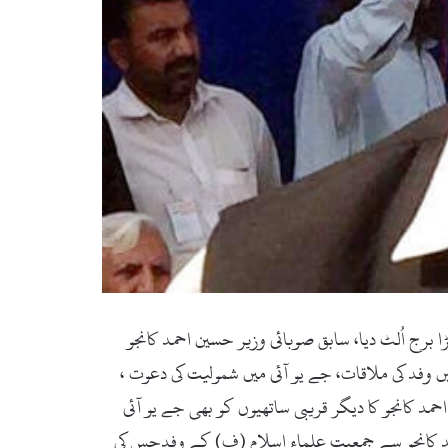
لامی کا بڑا برج اُلٹ دیا، سابق صوبائی وزیر حسین احمد کانجو
یں وفد کی ملاقات، جے یو آئی میں شمولیت کی دعوت ،
 کانجو کا دیگر قریبی ساتھیوں کو بھی جے یو آئی
بائی حلقہ پی کے 83 سے سابق صوبائی وزیر حسین احمد کانجو سے جمعیت علماء اسلام (ف) کے وفدجس کی