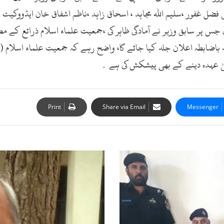
تی فضل غفور ،سلیم اللہ مجاہد ، اسحاق زاہد ،ناظم اشفاق خان ایڈووکی
 جس پر سابق وزیر نے آمادگی ظاہر کی ،جمعیت علماء اسلام ذرائع کے م
د باضابطہ اعلان جلد کیا جائے گا، واضح رہے کہ جمعیت علماء اسلام
Print
Share via Email
Messenger
ب
ر
م
ی
ف
و
ج