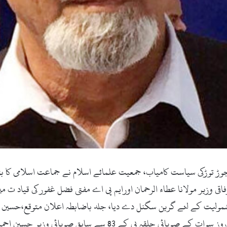
ٹ کام ۔6ستمبر2017ء )سوات میں جوڑ توڑکی سیاست کامیاب، جمعیت علمائے اسلام نے جماعت اس
اقی وزیر مولانا عطاء الرحمان اورایم پی اے مفتی فضل غفور کی قیاد ت م
لیت کے لئے گرین سگنل دے دیا، جلد باضابطہ اعلان متوقع،حسین احمد
میں شامل کرنے کے لئے صلاح مشورے شروع، گزشتہ روز سوات کے صو