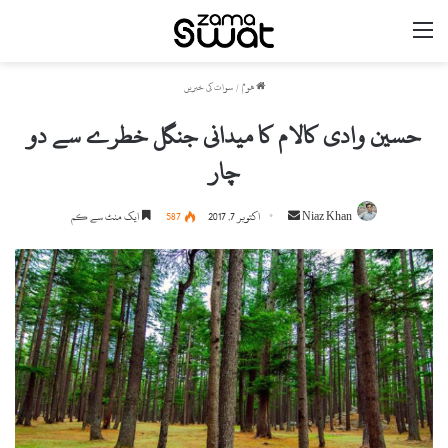
مینو
ھوم
/
سوات کی خبریں
حسین وادی کالام کا میدانی جنگل خطرے سے دو
چار
Niaz Khan
S
اکتوبر 7, 2017
587
ایک منٹ سے کم
e
n
d
a
n
e
m
a
i