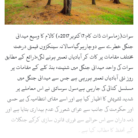
l
سوات(زماسوات ڈاٹ کام:7اکتوبر2017ء) کالام کا وسیع میدانی
جنگل خطرے سے دوچارہوگیا،سالانہ سینکڑوں قیمتی درخت
مختلف مقامات پر کاٹ کر آبادیاں تعمیر ہونے لگی،ذرائع کے مطابق
سوات کی واحد میدانی جنگل میں شنپت، بنڈ کلے کے مقامات پر
روز نئی آبادیاں تعمیر ہورہی ہے جس سے میدانی جنگل میں
مسلسل کٹائی کی جارہی ہے،سول سوسائٹی نے اس معاملے پر
شدید تشویش کا اظہار کیا ہے اور اسے مقامی انتظامیہ کی بے حسی
اور حکومت کی جانب سے عوامی شعور کی عدم بیداری بتایا ہے اور
ذمہ داران سے اس حوالے سے فوری قانون سازی کرکے جنگلات
کے تحفظ کا مطالبہ کیا ہے۔