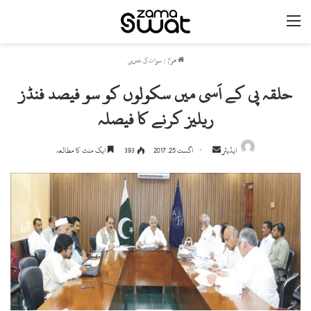
مینو
ھوم
/
سوات کی خبریں
حلقہ پی کے اَسی میں سکولوں کو سو فیصد فنڈز
ریلیز کرنے کا فیصلہ
ایڈیٹر
S
اگست 25, 2017
393
ایک منٹ کا مطالعہ
e
n
d
a
n
e
m
a
i