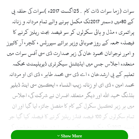
l
سوات (زما سوات ڈاٹ کام ۔25اگست 2017ء )سوات کی حلقہ پی
کے 80میں دسمبر 2017تک مکمل ہونے والے تمام مردانہ و زنانہ
پرائمری ، مڈل و ہائی سکولوں کو سو فیصد بجٹ ریلیز کرنے کا
فیصلہ، جمعہ کے روز صوبائی وزیر برائے سپورٹس ، کلچر، آر کائیوز
و امور نوجوانان محمود خان کی زیر صدارت ڈی سی آفس سوات میں
منعقدہ اجلاس جس میں ایڈیشنل سیکرٹری ڈیویلپمنٹ محکمہ
تعلیم کے پی ارشدخان ، اے ڈی سی محمد طاہر ، ڈی ای او مردانہ
محمد امین ، ڈی ای او زنانہ زیب النساء ، ایکسین سی اینڈ ڈبلیو
بلڈنگ حمید اللہ اور دیگر متعلقہ افسران نے شرکت کی، اجلاس
میں ہر زیر تکمیل سکول کے کام کا مفصل جائزہ لیا گیا اور ان
تمام سکولوں کو 100 فیصد فنڈز ریلیز کرنے کا فیصلہ کیا گیا جو
دسمبر 2017تک مکمل ہو سکتے ہیں ۔ارشد خان نے وضاحت کی
Show More
کہ صوبہ میں 402ہایئر سیکنڈری سکولوں کے