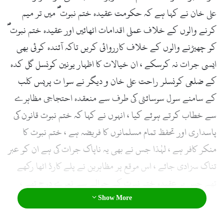
l
علی خان نے کہا ہے کہ حکومت عقیدہ ختم نبوتؐ میں تر میم
کرنے والوں کے خلاف عملی اقدامات اٹھائیں اور عقیدہ ختم نبوتؐ
کو چھیڑنے والوں کے خلاف کارروائی کریں تاکہ آئندہ کوئی بھی
ایسی جرات نہ کرسکے ، ان خیالات کا اظہار یونین کونسل گل کدہ
کے ضلعی کونسلر راحت علی خان و دیگر نے سوا ت پریس کلب
کے سامنے سول سوسائٹی کی طرف سے منعقدہ احتجاجی مظاہرے
سے خطاب کرتے ہوئے کیا ، انہوں نے کہا کہ ختم نبوت قانون کی
پاسداری اور تحفظ تمام مسلمانوں کا فریضہ ہے ، ختم نبوت کا
منکر کافر ہے ، لہٰذا جس نے بھی یہ ناپاک جرات کی ہے ان کو عبر
تناک سزادی جائے ، اس موقع پر مظاہرین نے پلے کارڈ اٹھا رکھے
تھے جس پر عقیدہ ختم نبوت کے حوالے سے نعرے درج تھے ،
Show More
مقررین نے کہا کہ عقیدہ ختم نبوت میں کی قسم کی ترامیم برداشت
نہیں کی جائیگی ، حکومت فی الفور واقعے میں ملوث افراد کے