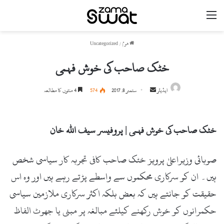
مینو
ھوم
/
Uncategorized
خٹک صاحب کی خوش فہمی
ایڈیٹر
S
ستمبر 8, 2017
574
4 منٹوں کا مطالعہ
e
n
d
خٹک صاحب کی خوش فہمی | پروفیسر سیف اللہ خان
a
n
صوبائی وزیراعلیٰ پرویز خٹک صاحب کافی تجربہ کار سیاسی شخص
e
ہیں۔ ان کو سرکاری محکموں سے واسطے پڑتے رہے ہیں اور وہ اس
m
a
حقیقت کو جانتے ہیں کہ بعض بلکہ اکثر سرکاری ملازمین سیاسی
i
حکمرانوں کو خوش رکھنے کیلئے مبالغہ پر مبنی یا جھوٹ الفاظ
l