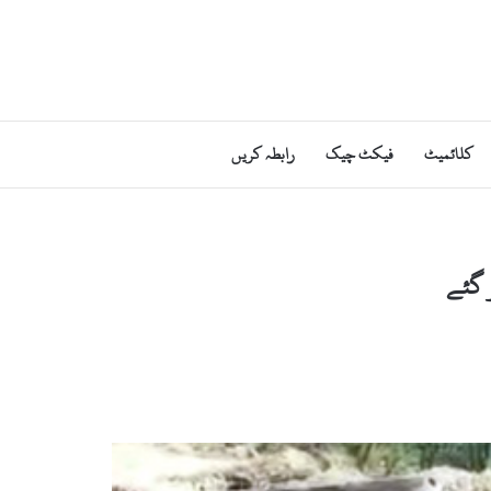
کلائمیٹ
فیکٹ چیک
رابطہ کریں
 گئے