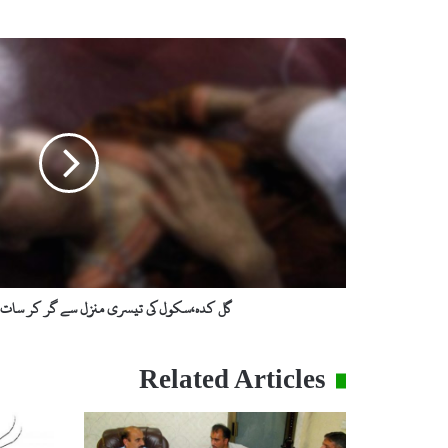
گ
ل
ک
د
ہ
،
س
ک
و
ل
ک
ی
ت
گل کدہ،سکول کی تیسری منزل سے گر کر سات س
ی
س
ر
Related Articles
ی
م
ن
ز