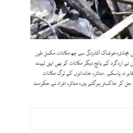
والی آگ نے تباہی مچادی،خوفناک آتشزدگی سے چھ مکانات مکمل طور
ے اردگرد کے پانچ دیگر مکانات کو بھی اپنی لپیٹ
قابو نہ پاسکے۔متاثرہ خاندانوں کے لوگ مکانات
 جل کر خاکستر ہوگئے ہیں، متاثرہ افراد نے حکومت