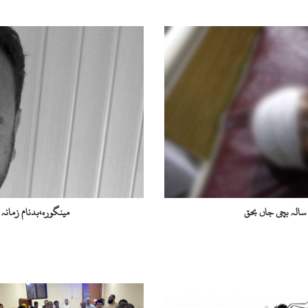
م
ی
ن
گ
و
ر
ہ
،
ب
د
ن
ا
م
الہ بچی جاں بحق
مینگورہ،بدنام زمان
ز
م
ا
ن
ہ
م
ن