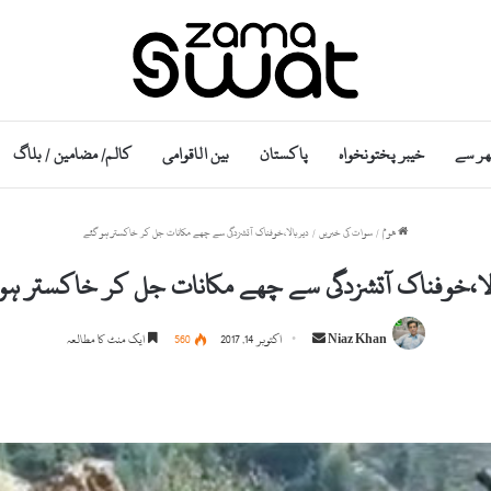
ھر سے
خیبر پختونخواہ
پاکستان
بین الاقوامی
کالم/ مضامین / بلاگ
ھوم
/
سوات کی خبریں
/
دیربالا،خوفناک آتشزدگی سے چھے مکانات جل کر خاکستر ہو گئے
لا،خوفناک آتشزدگی سے چھے مکانات جل کر خاکستر ہو
S
Niaz Khan
اکتوبر 14, 2017
560
ایک منٹ کا مطالعہ
e
n
d
a
n