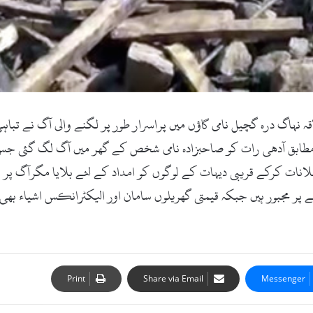
:14اکتوبر2017ء)دیر بالا کے علاقہ نہاگ درہ گچیل نامی گاؤں میں پراسرار طور پر لگنے 
مطابق آدھی رات کو صاحبزادہ نامی شخص کے گھر میں آگ لگ گئی جس ن
لانات کرکے قریبی دیہات کے لوگوں کو امداد کے لئے بلایا مگرآگ پر 
 پر مجبور ہیں جبکہ قیمتی گھریلوں سامان اور الیکٹرانکس اشیاء بھی
Print
Share via Email
Messenger