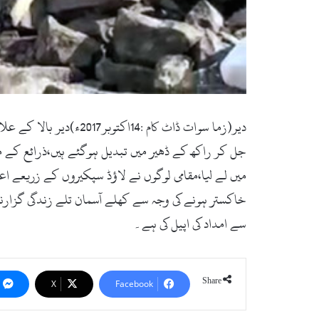
دیر(زما سوات ڈاٹ کام 
جل کر راکھ کے ڈھیر میں تبدیل ہوگئے ہیں،ذرائع کے 
میں لے لیا،مقامی لوگوں نے لاؤڈ سپکیروں کے زریعے اع
خاکستر ہونے کی وجہ سے کھلے آسمان تلے زندگی گزارنے
سے امداد کی اپیل کی ہے۔
Share
X
Facebook