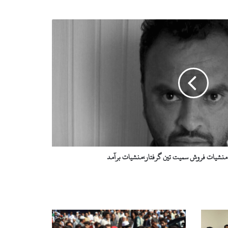
ہ منشیات فروش سمیت تین گرفتار،منشیات برآمد