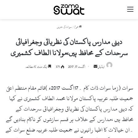
مینو
ھوم
/
سوات کی خبریں
دینی مدارس پاکستان کی نظریاتی وجغرافیائی
سرحدات کے محافظ ہیں،مولانا الطاف کشمیری
ایڈیٹر
S
اگست 17, 2017
371
ایک منٹ کا مطالعہ
e
n
سوات (زما سوات ڈاٹ کام ۔17اگست 2017ء )قائم مقام منتظم اعلیٰ
d
a
جمعیت طلبہ عربیہ پاکستان مولانا محمد الطاف کشمیری نے کہا
n
کہ دینی مدارس پاکستان کی نظریاتی وجغرافیائی سرحدات کے
e
محافظ ہیں ،مدارس کے خلاف ہر قسم سازشوں کو ناکام بنادیں گے
m
a
۔ان خیالات کا اظہا رانہوں نے جمعیت طلبہ عربیہ ضلع سوات کے
i