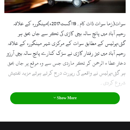
l
سوات(زما سوات ڈاٹ کام۔19اگست2017ء)مینگورہ کے علاقہ
رحیم آباد میں پانچ سالہ بچی گاڑی کی ٹکر سے جاں بحق ہو
گئی،پولیس کے مطابق سوات کے مرکزی شہر مینگورہ کے علاقہ
رحیم آباد میں تیز رفتار گاڑی نے سڑک کنارے پانچ سالہ بچی آرزو
دختر عطا ء الرحمن کو ٹکر ماردی جس سے وہ موقع پر جاں بحق
ہو گئی،پولیس نے واقعے کی رپورٹ درج کرتے ہوئے مزید تفتیش
شروع کردی۔
Show More