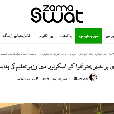
ھر سے
خیبر پختونخواہ
پاکستان
بین الاقوامی
کالم/ مضامین / بلاگ
ھوم
/
خیبر پختونخواہ
/
سانحہ اے پی ایس کی دسویں برسی پر خیبر پختونخوا کے اسکولوں میں وزیر تعلیم کی ہدایت پر دعائیہ تقریبات کا انعقاد۔
 پر خیبر پختونخوا کے اسکولوں میں وزیر تعلیم کی ہدایت 
Send
عارف احمد
دسمبر 16, 2024
159
ایک منٹ کا مطالعہ
an
email