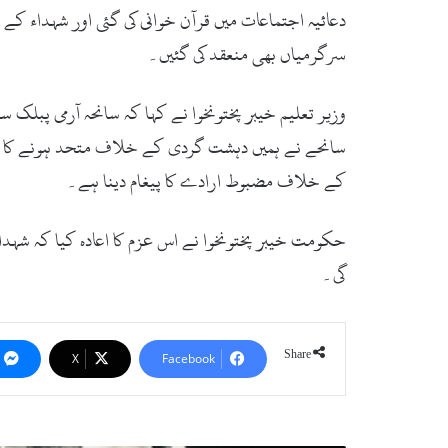
دعائیہ اجتماعات میں قرآن خوانی کی گئی اور شہداء کے
سرگرمیاں بھی منعقد کی گئیں۔
وزیر تعلیم خیبر پختونخوا نے کہا کہ سانحہ آرمی پبلک 
سانحے نے ہمیں دہشت گردی کے خلاف متحد ہونے کا حوصل
کے خلاف مضبوط ارادے کا پیغام دینا ہے۔
حکومت خیبر پختونخوا نے اس عزم کا اعادہ کیا کہ شہدا
گی۔
Share
X
Facebook