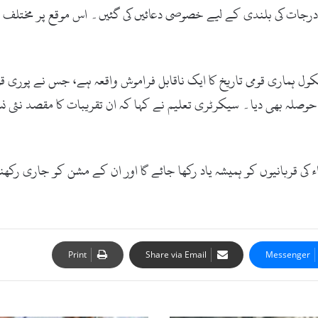
 درجات کی بلندی کے لیے خصوصی دعائیں کی گئیں۔ اس موقع پر مختلف اس
سکول ہماری قومی تاریخ کا ایک ناقابل فراموش واقعہ ہے، جس نے پوری قو
ہ بھی دیا۔ سیکرٹری تعلیم نے کہا کہ ان تقریبات کا مقصد نئی نسل 
ء کی قربانیوں کو ہمیشہ یاد رکھا جائے گا اور ان کے مشن کو جاری ر
Print
Share via Email
Messenger