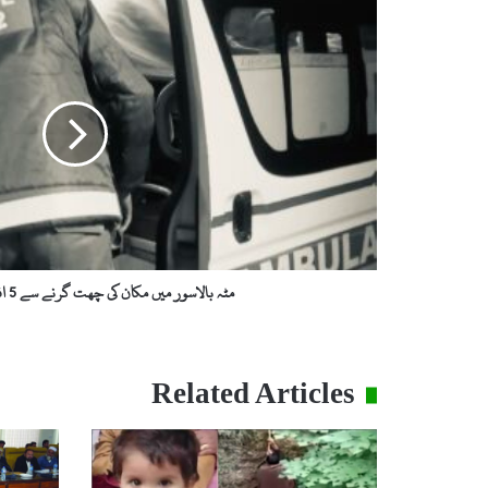
مٹہ
بالاسور
میں
مکان
کی
چھت
گرنے
سے
5
افراد
زخمی۔۔۔
مٹہ بالاسور میں مکان کی چھت گرنے سے 5 افراد زخمی۔۔۔
Related Articles