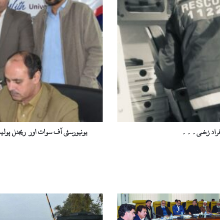
یونیورسٹی
آف
سوات
اور
ریجنل
پولیس
آفس
ملاکنڈ
ڈویژن
کے
مابین
مفاہمت
کی
یونیورسٹی آف سوات اور ریجنل پول
یاداشت
پر
دستخط
کردئےگئے۔