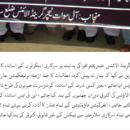
ڈاٹ کام ۔29ستمبر2017ء )آل ٹیچرز گرینڈ الائنس خیبرپختونخوا کی ہدایت پر سرکاری اسکول
 نے کہا کہ ہمارے پیش کردہ مطالبات کا جلد ازجلد نوٹیفکیشن جاری
 واپس لیاجائے ، بغیر کسی شرط کے اساتذہ کو دوسرے صوبوں کی طرح ٹائ
لاؤنس کی کٹوتی دوران چھٹیوں کے بند کیاجائے ، این ٹی ایس اساتذہ 
ئے جائیں ، ایجوکیشن فاؤنڈیشن کے تمام فنڈز کا آڈٹ کرتے ہوئے تمام م
 تمام سرکاری ملازمین سے ٹیکس کے غیر قانونی کٹوتی کو بندکیاجائ