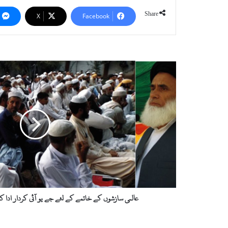
Share
X
Facebook
ع
ا
ل
م
ی
س
ا
ز
ش
و
ں
ک
ے
عالمی سازشوں کے خاتمے کے لئے جے یو آئی کردار ادا ک
خ
ا
ت