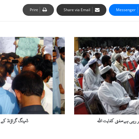
Print
Share via Email
Messenger
ڈ
م
پ
ن
گ
گ
ر
ا
ؤ
ن
ڈ
ک
ے
ر رہی ہے،مفتی کفایت اللہ
ڈمپنگ گراؤنڈ کے ق
ق
ی
ا