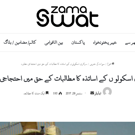
ھر سے
خیبر پختونخواہ
پاکستان
بین الاقوامی
کالم/ مضامین / بلاگ
ھوم
/
سوات کی خبریں
/
سرکاری اسکولو ں کے اساتذہ کا مطالبات کے حق میں احتجاجی مظاہرہ
اسکولو ں کے اساتذہ کا مطالبات کے حق میں احتجاجی 
S
ایڈیٹر
ستمبر 29, 2017
330
ایک منٹ کا مطالعہ
e
n
d
a
n