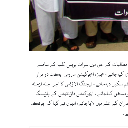
و ں کے اساتذہ کا مطالبات کے حق میں سوات پریس کلب کے سامنے
 کیاجائے ، مجوزہ ایجوکیشن سروس ایکٹ دو ہزار
م سکیل دیاجائے ، ٹیچنگ الاؤنس کا اجرا جلد ازجلد
کومستقل کیاجائے ، ایجوکیشن فاؤنڈیشن کے ہاؤسنگ
مبران کے علم میں لایاجائے، انہوں نے کہا کہ چونکہ
ے۔