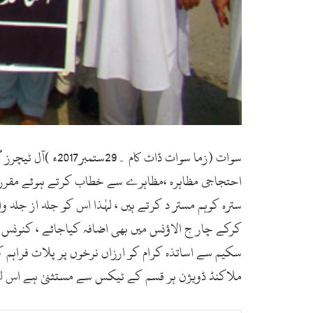
سوات (زما سوات 
احتجاجی مظاہرہ ،مظاہرے سے خطاب کرتے ہوئے مقررین
سترہ کوہم مستر د کرتے ہیں ، لہٰذا اس کو جلد از جلد
کرکے چار ج الاؤنس میں بھی اضافہ کیاجائے ، کنونس ا
سکیم سے اساتذہ کرام کو ارزاں نرخوں پر پلاٹ فراہم ک
ملاکنڈ ڈویژن ہر قسم کے ٹیکس سے مستثنیٰ ہے اس لئے