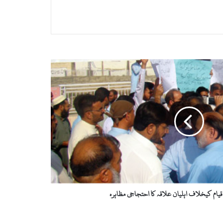
یام کیخلاف اہلیان علاقہ کا احتجاجی مظاہرہ