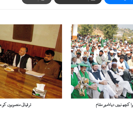
ت
ر
ق
ی
ا
ت
ی
م
ن
ص
و
ب
و
چھ نہیں دیا،امیر مقام
ترقیاتی منصوبوں کو 
ں
ک
و
م