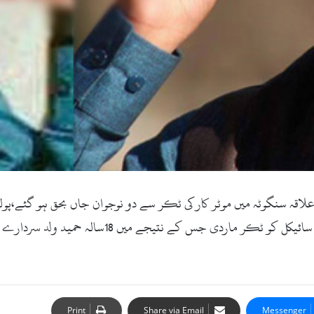
کام:06 نومبر2017ء) مینگورہ کے علاقہ سنگوٹہ میں موٹر کار کی ٹکر سے دو نوجوان جاں
کے فاصلے پر علاقہ سنگوٹہ میں تیز رفتار موٹرنے موٹ
Print
Share via Email
Messenger