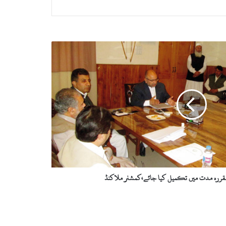
مقررہ مدت میں تکمیل کیا جائے،کمشنر ملاکنڈ