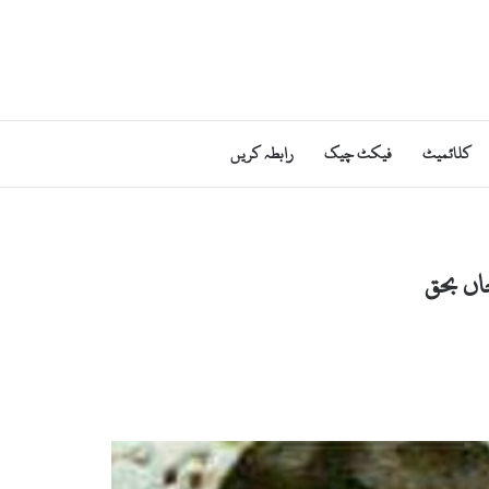
کلائمیٹ
فیکٹ چیک
رابطہ کریں
اں بحق