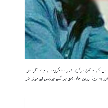
 بحق ہو گئے،پولیس کے مطابق مرکزی شہر مینگورہ سے چند کلومیٹر
ر سائیکل کو ٹکر ماردی جس کے نتیجے میں 18سالہ حمید ولد سردارے اور یاسرولد زرین جاں بحق ہو گئے،پولیس نے موٹر کار