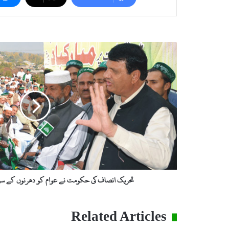
ت
ح
ر
ی
ک
ا
ن
ص
ا
ف
ک
ی
ح
تحریک انصاف کی حکومت نے عوام کو دھرنوں کے سوا ک
ک
و
م
Related Articles
ت