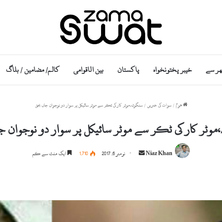
ھر سے
خیبر پختونخواہ
پاکستان
بین الاقوامی
کالم/ مضامین / بلاگ
ھوم
/
سوات کی خبریں
/
سنگوٹہ،موٹر کار کی ٹکر سے موٹر سائیکل پر سوار دو نوجوان جاں بحق
موٹر کار کی ٹکر سے موٹر سائیکل پر سوار دو نوجوان ج
S
Niaz Khan
نومبر 6, 2017
1,710
ایک منٹ سے کم
e
n
d
a
n