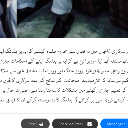
 ڈاٹ کام ۔07اگست 2017ء )سوات کے سرکاری کالجوں میں داخلوں سے محروم طلباء کیلئے کر
ھ مسئلہ اُٹھا لیا ، وزیراعلیٰ نے کرایہ پر بلڈنگ لینے کے احکامات ج
یراعلیٰ خیبر پختونخوا پرویز خٹک اور وزیرتعلیم مشتاق غنی سے ملاقا
یم نے بتایا کہ انٹرمیڈیٹ امتحانات کے نتائج کے بعد سرکاری کالجوں 
و تعلیم جاری رکھنے میں مشکلات کا سامنا رہتا ہے ، صورت حال پر و
 کیلئے فوری طور پر کرائے کی بلڈنگ کا بندوبست کرکے ان کا قیمتی تع
Print
Share via Email
Messenger