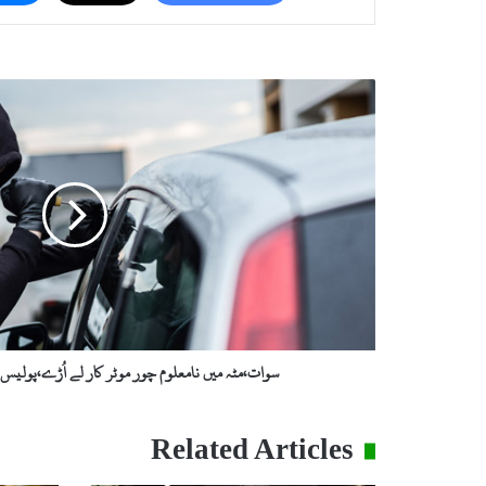
س
و
ا
ت
،
م
ٹ
ہ
م
ی
ں
ن
ا
سوات،مٹہ میں نامعلوم چور موٹر کار لے اُڑے،پولی
م
ع
ل
Related Articles
و
م