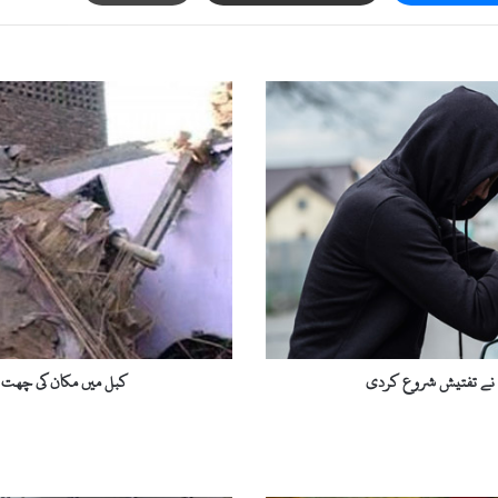
ک
ب
ل
م
ی
ں
م
ک
ا
ن
ک
ی
چ
س نے تفتیش شروع کردی
کبل میں مکان کی چھت گ
ھ
ت
گ
ر
ن