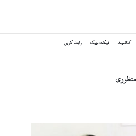
کلائمیٹ
فیکٹ چیک
رابطہ کریں
 منظوری