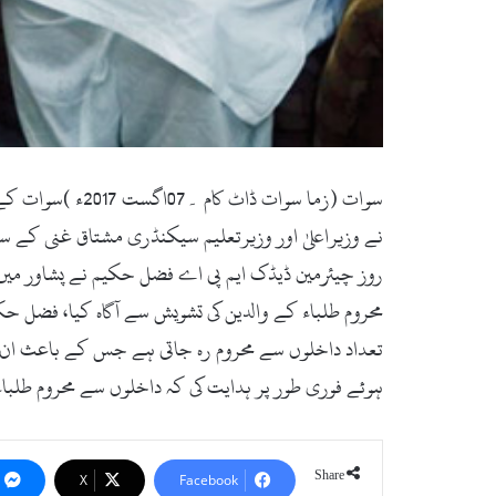
سوات (زما سوات
نے وزیراعلیٰ اور وزیرتعلیم سیکنڈری مشتاق غنی کے سات
روز چیئرمین ڈیڈک ایم پی اے فضل حکیم نے پشاور میں وز
محروم طلباء کے والدین کی تشویش سے آگاہ کیا، فضل حک
تعداد داخلوں سے محروم رہ جاتی ہے جس کے باعث ان ک
ہوئے فوری طور پر ہدایت کی کہ داخلوں سے محروم طلباء
Share
X
Facebook