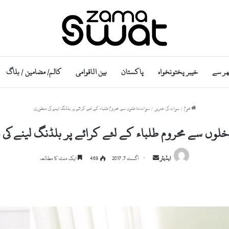
ھر سے
خیبر پختونخواہ
پاکستان
بین الاقوامی
کالم/ مضامین / بلاگ
ھوم
/
سوات کی خبریں
/
سوات،داخلوں سے محروم طلباء کے لئے کرائے پر بلڈنگ لینے کی منظوری
لوں سے محروم طلباء کے لئے کرائے پر بلڈنگ لینے کی
S
ایڈیٹر
اگست 7, 2017
469
ایک منٹ کا مطالعہ
e
n
d
a
n