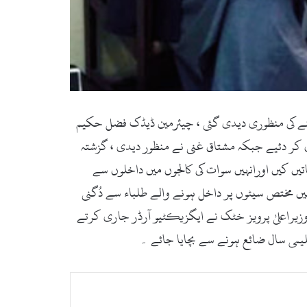
ایہ پر بلڈنگ لینے کی منظوری دیدی گئی ، چیئرمین ڈیڈک فضل حکیم
اری کر دئیے جبکہ مشتاق غنی نے منظور دیدی ، گزشتہ
تیں کیں اورانہیں سوات کی کالجوں میں داخلوں سے
میں مختص سیٹوں پر داخل ہونے والے طلباء سے دُگنی
زیراعلیٰ پرویز خٹک نے ایگزیکٹیو آرڈر جاری کرتے
لیمی سال ضائع ہونے سے بچایا جائے ۔