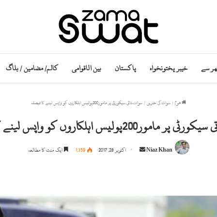
ھر سے
خیبر پختونخواہ
پاکستان
بین الاقوامی
کالم/ مضامین / بلاگ
ھوم
/
سوات کی خبریں
/
سوات،ذاتی سیکورٹی پر مامور200پولیس اہلکاروں کو واپس لینے کا فیصلہ
 مامور200پولیس اہلکاروں کو واپس لینے کا فیصلہ
S
Niaz Khan
اکتوبر 28, 2017
1,359
ایک منٹ کا مطالعہ
e
n
d
a
n