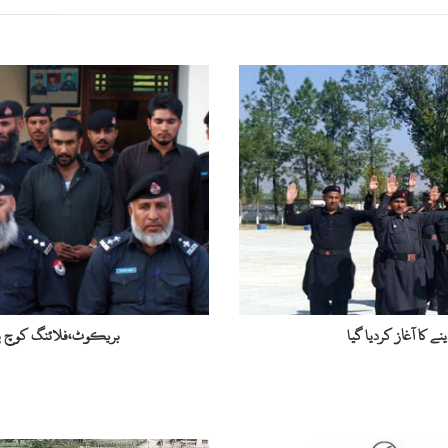
ب
ر
ی
ک
و
ٹ
،
ف
ل
ا
ئ
ن
گ
ے کا آغاز کردیا گیا
بریکوٹ،فلائنگ کوچ پر 
ک
و
چ
پ
ر