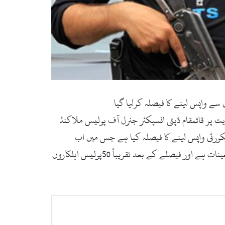
یت پر قائمقام ڈپٹی انسپکٹر جنرل آف پولیس ملاکنڈ
ورٹی واپس لینے کا فیصلہ کیا ہے جس میں اب
تک50اہلکاروں کو واپس کردیا گیا ہے، ذرائع کے مطابق سوات میں تقریباً دوسو پولیس اہلکارسول لوگوں کے ساتھ سیکورٹی پر تعینات ہے اور فیصلے کے بعد تقریباً 50پولیس اہلکاروں