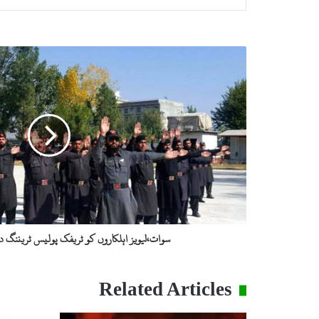
س
و
ا
ت
،
ل
ی
و
ی
ز
ا
ہ
ل
سوات،لیویز اہلکاروں کو ٹریفک پولیس ٹریننگ دین
ک
ا
ر
Related Articles
و
ں