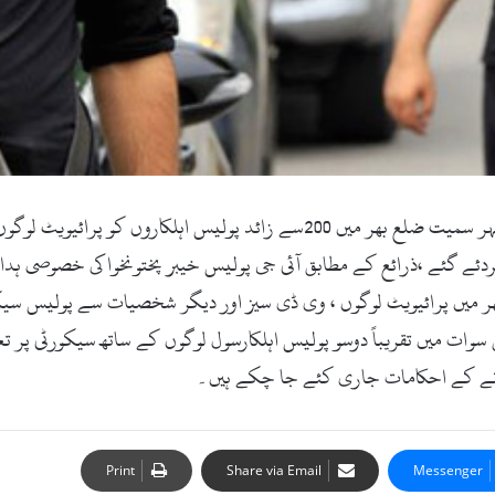
ردئے گئے ،ذرائع کے مطابق آئی جی پولیس خیبر پختونخوا کی خصوصی ہدا
ر میں پرائیویٹ لوگوں ، وی ڈی سیز اور دیگر شخصیات سے پولیس سیک
س آنے کے احکامات جاری کئے جا چکے ہیں۔
Print
Share via Email
Messenger