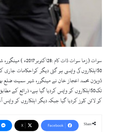
سوات (زما سوات ڈاٹ کام :28اکتوبر2017ء ) مینگورہ شہر سمیت ضلع بھر میں 200سے زائد پولیس اہلکاروں کو پرائیویٹ لوگوں سے واپس لینے کا فیصلہ کرلیا گیا
50اہلکاروں کی واپسی ہو گئی دیگر کواحکامات جاری ک
ڈویژن محمد اعجاز خان نے مینگورہ شہر سمیت ضلع بھ
کو لائن کلوز کردیا گیا جبکہ دیگر اہلکاروں کو واپ
Share
X
Facebook