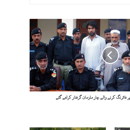
فائرنگ کرنے والے چار ملزمان گرفتار کرلئے گئے