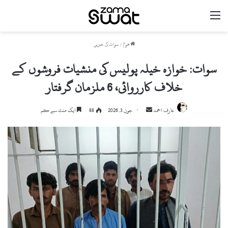
مینو
ھوم
/
سوات کی خبریں
سوات: خوازہ خیلہ پولیس کی منشیات فروشوں کے
خلاف کارروائی، 6 ملزمان گرفتار
Send
عارف احمد
جون 3, 2026
88
ایک منٹ سے کم
an
email