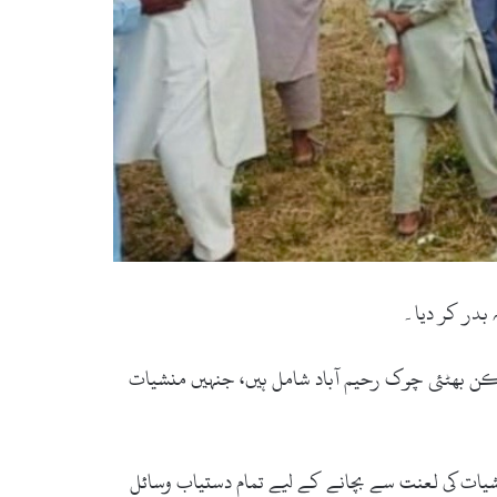
 بدر کر دیا۔
ساکن بھٹئی چوک رحیم آباد شامل ہیں، جنہیں منشیات
شیات کی لعنت سے بچانے کے لیے تمام دستیاب وسائل