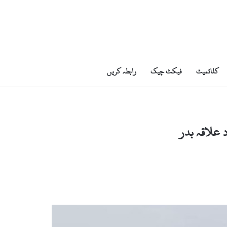
کلائمیٹ
فیکٹ چیک
رابطہ کریں
 علاقہ بدر