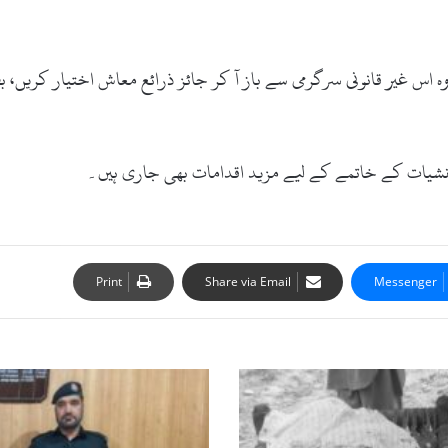
وہ اس غیر قانونی سرگرمی سے باز آ کر جائز ذرائع معاش اختیار کریں، 
منشیات کے خاتمے کے لیے مزید اقدامات بھی جاری ہیں۔
Print
Share via Email
Messenger
سوات:
موبائل
چوری
میں