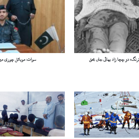
ملوث
ملزم
گرفتار،
53
مسروقہ
موبائل
فونز
برآمد
ئرنگ، دو چچا زاد بھائی جاں بحق
سوات: موبائل چوری میں ملوث ملزم گرف