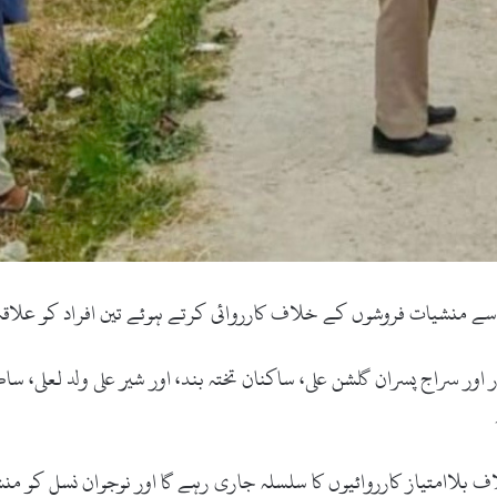
ن سے منشیات فروشوں کے خلاف کارروائی کرتے ہوئے تین افراد کو علاقہ
ور سراج پسران گلشن علی، ساکنان تختہ بند، اور شیر علی ولد لعلی، 
 بلاامتیاز کارروائیوں کا سلسلہ جاری رہے گا اور نوجوان نسل کو من