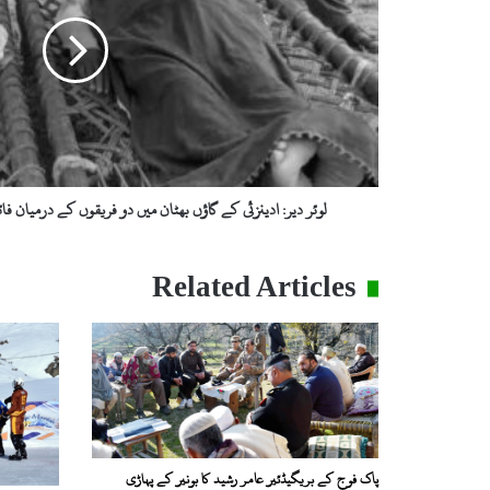
گاؤں
بھٹان
میں
دو
فریقوں
کے
درمیان
فائرنگ،
دو
لوئر دیر: ادینزئی کے گاؤں بھٹان میں دو فریقوں کے درمیان فا
چچا
زاد
بھائی
Related Articles
جاں
بحق
پاک فوج کے بریگیڈئیر عامر رشید کا بونیر کے پہاڑی