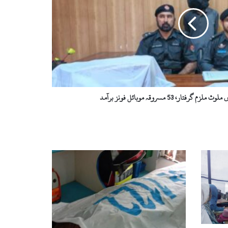
تار، 53 مسروقہ موبائل فونز برآمد