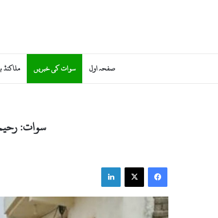
صفحہ اول
سوات کی خبریں
ملاکنڈ ب
سوات: رحیم 
LinkedIn
Facebook
X