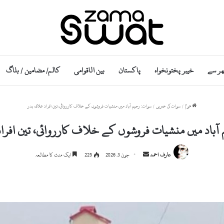
ھر سے
خیبر پختونخواہ
پاکستان
بین الاقوامی
کالم/ مضامین / بلاگ
ھوم
/
سوات کی خبریں
/
سوات: رحیم آباد میں منشیات فروشوں کے خلاف کارروائی، تین افراد علاقہ بدر
آباد میں منشیات فروشوں کے خلاف کارروائی، تین افراد
Send
عارف احمد
جون 3, 2026
225
ایک منٹ کا مطالعہ
an
email