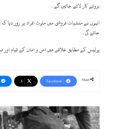
بروئے کار لائے جائیں گے۔
انہوں نے منشیات فروشی میں ملوث افراد پر زور دیا کہ 
جائے گی۔
پولیس کے مطابق علاقے میں امن و امان کے قیام اور 
Share
X
Facebook
لوئر
دیر:
ادینزئی
کے