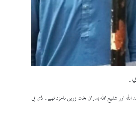
یا۔
للہ اور شفیع اللہ پسران بخت زرین نامزد تھے۔ ڈی پی