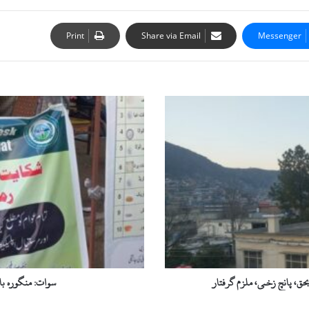
Print
Share via Email
Messenger
سوات:
منگورہ
بازار
میں
پرائس
مانیٹرنگ
کنٹرول
ڈیسک
قائم
ق، پانچ زخمی، ملزم گرفتار
سوات: منگورہ با