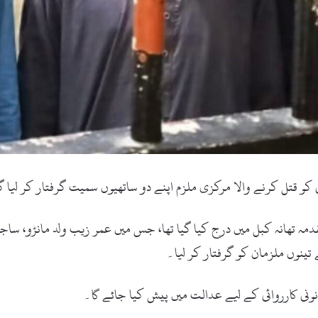
 کو قتل کرنے والا مرکزی ملزم اپنے دو ساتھیوں سمیت گرفتار کر لیا گ
ہ تھانہ کبل میں درج کیا گیا تھا، جس میں عمر زیب ولد مانڑو، ساجد ا
 تینوں ملزمان کو گرفتار کر لیا۔
نی کارروائی کے لیے عدالت میں پیش کیا جائے گا۔