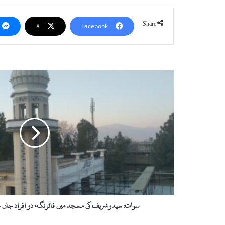
Share
X
Facebook
سوات:
سیدوشریف
کی
مسجد
میں
فائرنگ،
دو
افراد
جاں
بحق،
پانچ
زخمی،
ملزم
سوات: سیدوشریف کی مسجد میں فائرنگ، دو افراد جاں بح
گرفتار