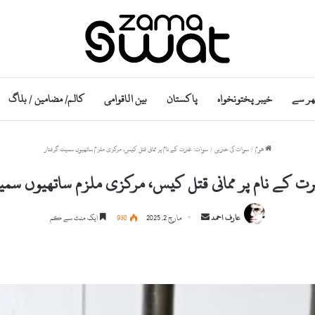
ھر سے
خیبر پختونخواہ
پاکستان
بین الاقوامی
کالم/ مضامین / بلاگ
ھوم
/
سوات کی خبریں
/
سوات: غیرت کے نام پر ممانی قتل کیس، مرکزی ملزم ساتھیوں سمیت گرفتار
ت کے نام پر ممانی قتل کیس، مرکزی ملزم ساتھیوں سمی
Send
عارف احمد
مارچ 2, 2025
930
ایک منٹ سے کم
an
email