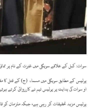
سوات: کبل کے علاقے سویگلی میں غیرت کے نام پر ممانی
پولیس کے مطابق سویگلی میں مسماۃ (ج) کے قتل کا مقدم
او سوات کی ہدایت پر پولیس ٹیم نے کارروائی کرتے ہوئے
پولیس مزید تحقیقات کر رہی ہے، جبکہ ملزمان کو قانو