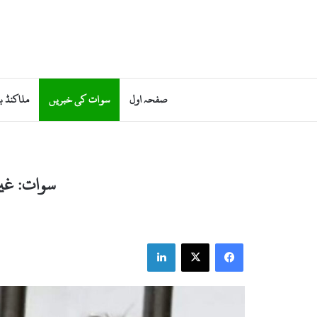
صفحہ اول
سوات کی خبریں
ملاکنڈ ب
سوات: غیر
LinkedIn
Facebook
X