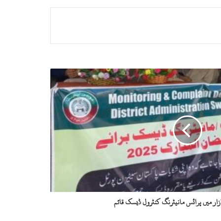
زار میں پرائس مانیٹرنگ کنٹرول ڈیسک قائم