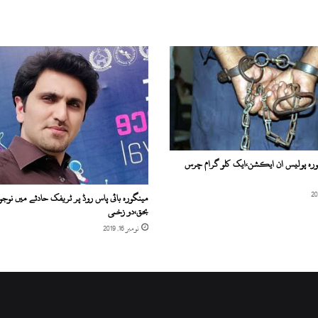
ورہ پولیس ان ایکشن،ایک کلو گرام چرس
مینگورہ بائی پاس روڈ پر ٹریفک حادثے میں نوجو
بحق،دو زخمی
نومبر 16, 2019