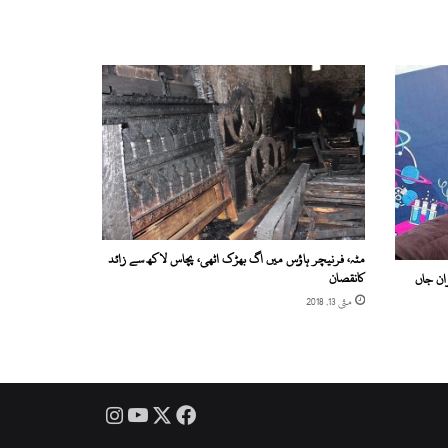
مٹہ، فرنیچر ہاؤس میں اگ بھڑک اٹھی، پچاس لاکھ سے زائد
کانقصان
ان جاں
مئی 13, 2018
Instagram
YouTube
Facebook
X