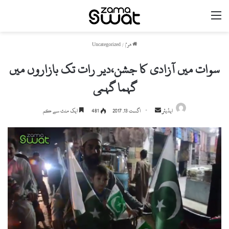
مینو
ھوم
/
Uncategorized
سوات میں آزادی کا جشن،دیر رات تک بازاروں میں
گہما گہمی
ایڈیٹر
S
اگست 13, 2017
481
ایک منٹ سے کم
e
n
d
a
n
e
m
a
i