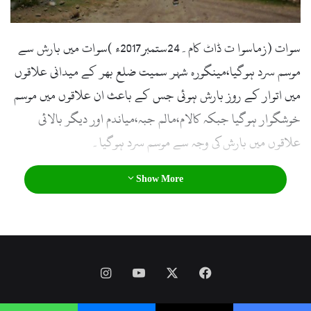
سوات (زماسوا ت ڈاٹ کام۔24ستمبر2017ء )سوات میں بارش سے
موسم سرد ہوگیا،مینگورہ شہر سمیت ضلع بھر کے میدانی علاقوں
میں اتوار کے روز بارش ہوئی جس کے باعث ان علاقوں میں موسم
خوشگوار ہوگیا جبکہ کالام،مالم جبہ،میاندم اور دیگر بالائی
علاقوں میں بارش کی وجہ سے موسم سرد ہوگیا۔
Show More
Instagram
YouTube
Facebook
X