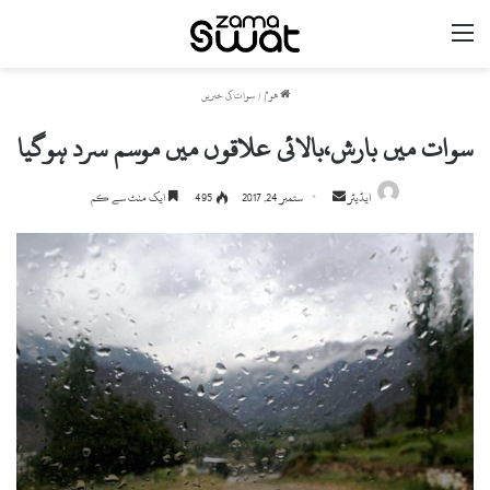
مینو
ھوم
/
سوات کی خبریں
سوات میں بارش،بالائی علاقوں میں موسم سرد ہوگیا
ایڈیٹر
S
ستمبر 24, 2017
495
ایک منٹ سے کم
e
n
d
a
n
e
m
a
i
l