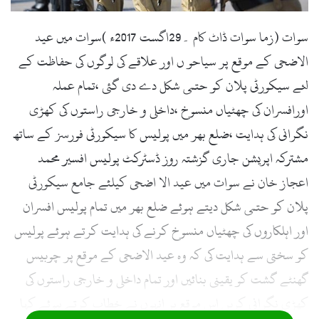
سوات (زما سوات ڈاٹ کام ۔29اگست 2017ء )سوات میں عید
الاضحی کے موقع پر سیاحو ں اور علاقے کی لوگوں کی حفاظت کے
لئے سیکورٹی پلان کو حتمی شکل دے دی گئی ،تمام عملہ
اورافسران کی چھٹیاں منسوخ ،داخلی و خارجی راستوں کی کھڑی
نگرانی کی ہدایت ،ضلع بھر میں پولیس کا سیکورٹی فورسز کے ساتھ
مشترکہ اپریشن جاری گزشتہ روز ڈسٹرکٹ پولیس افسیر محمد
اعجاز خان نے سوات میں عید الا اضحی کیلئے جامع سیکورٹی
پلان کو حتمی شکل دیتے ہوئے ضلع بھر میں تمام پولیس افسران
اور اہلکاروں کی چھٹیاں منسوخ کرنے کی ہدایت کرتے ہوئے پولیس
کو سختی سے ہدایت کی کہ وہ عید الاضحی کے موقع پر چوبیس
گھنٹے گشت کو یقینی بنائیں اور تمام داخلی و خارجی راستوں کی
کھڑی نگرانی کریں اس موقع پر انہوں نے خطاب کرتے ہوئے کہا