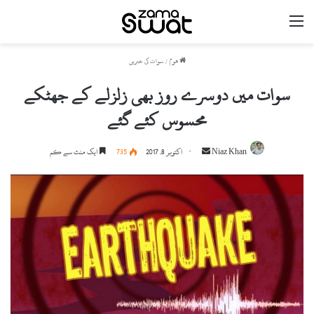
مینو
ھوم
/
سوات کی خبریں
سوات میں دوسرے روز بھی زلزلے کے جھٹکے
محسوس کئے گئے
Niaz Khan
S
اکتوبر 8, 2017
735
ایک منٹ سے کم
e
n
d
a
n
e
m
a
i