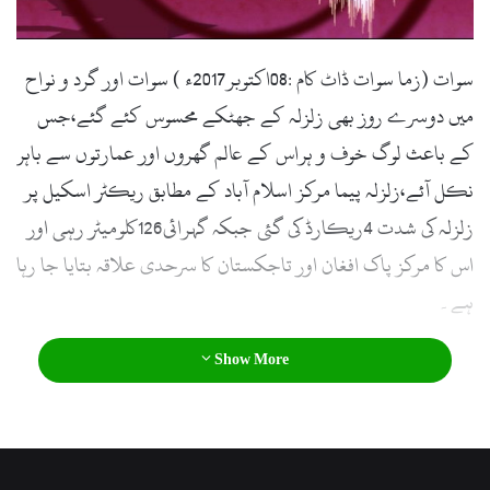
l
سوات (زما سوات ڈاٹ کام :08اکتوبر2017ء ) سوات اور گرد و نواح
میں دوسرے روز بھی زلزلہ کے جھٹکے محسوس کئے گئے،جس
کے باعث لوگ خوف و ہراس کے عالم گھروں اور عمارتوں سے باہر
نکل آئے،زلزلہ پیما مرکز اسلام آباد کے مطابق ریکٹر اسکیل پر
زلزلہ کی شدت 4ریکارڈ کی گئی جبکہ گہرائی126کلومیٹر رہی اور
اس کا مرکز پاک افغان اور تاجکستان کا سرحدی علاقہ بتایا جا رہا
ہے۔
Show More