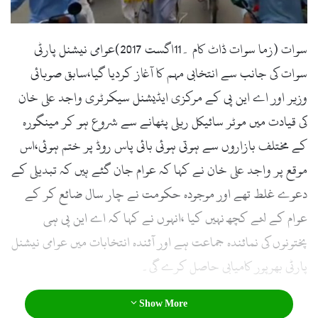
l
سوات (زما سوات ڈاٹ کام ۔11اگست 2017)عوامی نیشنل پارٹی
سوات کی جانب سے انتخابی مہم کا آغاز کردیا گیا،سابق صوبائی
وزیر اور اے این پی کے مرکزی ایڈیشنل سیکرٹری واجد علی خان
کی قیادت میں موٹر سائیکل ریلی پٹھانے سے شروع ہو کر مینگورہ
کے مختلف بازاروں سے ہوتی ہوئی بائی پاس روڈ پر ختم ہوئی،اس
موقع پر واجد علی خان نے کہا کہ عوام جان گئے ہیں کہ تبدیلی کے
دعوے غلط تھے اور موجودہ حکومت نے چار سال ضائع کر کے
عوام کے لئے کچھ نہیں کیا ،انہوں نے کہا کہ اے این پی ہی
پختونوں کی نمائندہ جماعت ہے اور آئندہ انتخابات میں عوامی نیشنل
پارٹی بھرپور کامیابی حاصل کرے گی۔
Show More