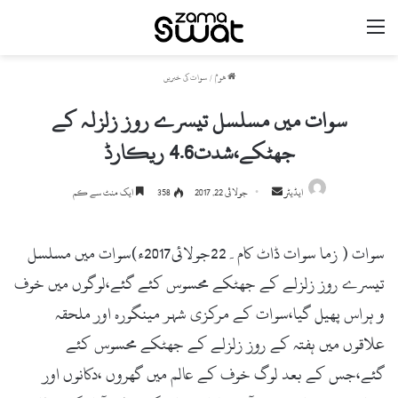
مینو
ھوم
/
سوات کی خبریں
سوات میں مسلسل تیسرے روز زلزلہ کے
جھٹکے،شدت4.6 ریکارڈ
ایڈیٹر
S
جولائی 22, 2017
358
ایک منٹ سے کم
e
n
سوات ( زما سوات ڈاٹ کام۔22جولائی2017ء)سوات میں مسلسل
d
a
تیسرے روز زلزلے کے جھٹکے محسوس کئے گئے،لوگوں میں خوف
n
و ہراس پھیل گیا،سوات کے مرکزی شہر مینگورہ اور ملحقہ
e
علاقوں میں ہفتہ کے روز زلزلے کے جھٹکے محسوس کئے
m
a
گئے،جس کے بعد لوگ خوف کے عالم میں گھروں ،دکانوں اور
i