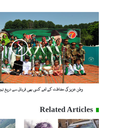
و
ط
ن
ع
ز
ی
ز
ک
ی
ح
ف
ا
ظ
وطن عزیز کی حفاظت کے لئے کسی بھی قربانی سے دریغ نہیں
ت
ک
ے
Related Articles
ل
ئ
ے