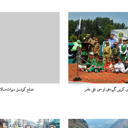
ض
ل
ع
ک
و
ن
س
ل
س
و
ا
ت
،
 کریں گے،جی او سی علی عامر
ضلع کونسل سوات،سالانہ بجٹ سال 2017-18 منظ
س
ا
ل
ا
ن
ہ