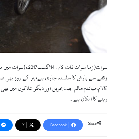
سوات(زما سوات ڈا
وقفے سے بارش کا سلسلہ جاری ہے،پیر کے روز بھی ضلع
کالام،میاندم،مالم جبہ،بحرین اور دیگر علاقوں میں 
رہنے کا امکان ہے۔
Share
X
Facebook