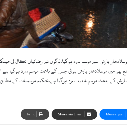
ٹ کام۔14اگست2017ء)سوات میں موسلادھار بارش سے موسم سرد ہوگیا،لوگوں نے رضائیاں 
 بھر میں موسلادھار بارش ہوئی جس کے باعث موسم سرد ہوگیا ہے اور 
بھی بارش کے باعث موسم شدید سرد ہوگیا ہے،محکمہ موسمیات کے مطابق
Print
Share via Email
Messenger