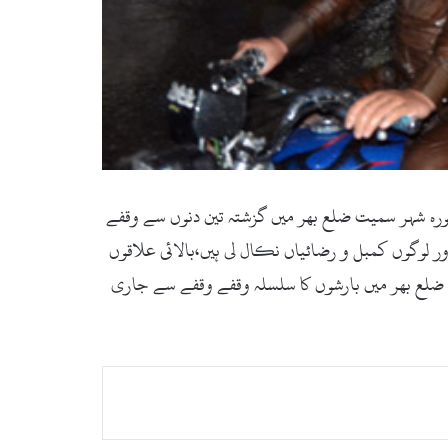
نکال لی،مینگورہ شہر سمیت ضلع بھر میں گزشتہ تین دنوں سے وقفے
لوگوں کمبل و رضائیاں نکال لی ہیں،بالائی علاقوں
 ضلع بھر میں بارشوں کا سلسلہ وقفے وقفے سے جاری