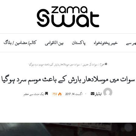
ھر سے
خیبر پختونخواہ
پاکستان
بین الاقوامی
کالم/ مضامین / بلاگ
ھوم
/
سوات کی خبریں
/
سوات میں موسلادھار بارش کے باعث موسم سرد ہوگیا
سوات میں موسلادھار بارش کے باعث موسم سرد ہوگیا
S
ایڈیٹر
اگست 14, 2017
753
ایک منٹ سے کم
e
n
d
a
n