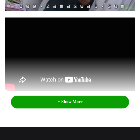
l
Show More