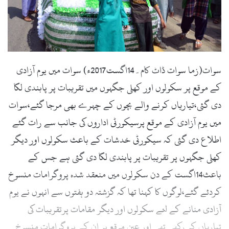
l
سوات(زما سوات ڈاٹ کام۔14اگست2017ء) سوات میں یوم آزادی
کے موقع پر سکولوں اور کھلی جگہوں میں تقریبات پر پابندی لگا
دی گئی،تیاریاں کرنے والے بچوں کے چہرے بھی مرجا گئے،سوات
میں یوم آزادی کے موقع پرسیکورٹی اداروں کی جانب سے رات گئے
اطلاع دی گئی کہ سیکورٹی خدشات کے باعث سکولوں اور دیگر
کھلی جگہوں پر تقریبات پر پابندی لگا دی گئی ہے جس کے
باعث14اگست کے دن سکولوں میں منعقد شدہ پروگرامات منسوخ
کردئے گئے،لوگوں کا کہنا تھا کہ گزشتہ دو ہفتوں سے انہوں نے یوم
آزادی منانے کے لئے سکولوں اور دیگر مقامات پرتقریبات کی
تیاریاں کر رکھی تھی اور عین موقع پر ان کے پروگرامات منسوخ