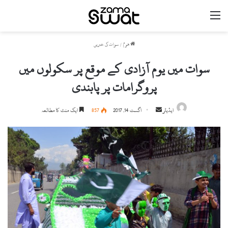
مینو
ھوم
/
سوات کی خبریں
سوات میں یوم آزادی کے موقع پر سکولوں میں
پروگرامات پر پابندی
ایڈیٹر
S
اگست 14, 2017
857
ایک منٹ کا مطالعہ
e
n
d
a
n
e
m
a
i