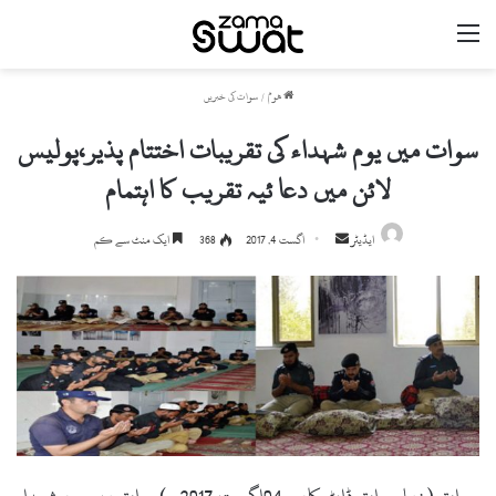
مینو
ھوم
/
سوات کی خبریں
سوات میں یوم شہداء کی تقریبات اختتام پذیر،پولیس
لائن میں دعا ئیہ تقریب کا اہتمام
ایڈیٹر
S
اگست 4, 2017
368
ایک منٹ سے کم
e
n
d
a
n
e
m
a
i