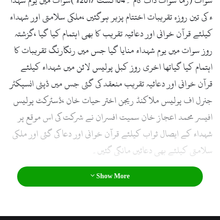
سوات (زما سوات ڈاٹ کام ۔04اگست 2017ء )سوات میں یوم شہدا
l
ء کی تین روزہ تقریبات اختتام پزیر ہوگئیں ،ملکی سلامتی اور شہداء
کیلئے قرآن خوانی اور دعائیہ تقریب کا بھی اہتمام کیا گیا ،گزشتہ
روز سوات میں یوم شہداء منایا گیا جس میں رنگارنگ تقریبات کا
اہتمام کیا گیاتھا اخری روز کبل پولیس لائن میں شہداء کیلئے
قرآن خوانی اور دعائیہ تقریب منعقد کی گئی جس میں ڈپٹی انسپکٹر
جنرل اف پولیس ملاکنڈ ریجن اختر حیات خان ،ڈسٹرکٹ پولیس
افیسر محمد اعجاز خان سمیت افسران نے شرکت کی اس موقع پر
شہداء کے ایصال ثواب کیلئے قرآن خوانی اور دعا کی گئی اور ملکی
سلامتی کیلئے بھی دعائیں مانگی گئیں۔
Show More