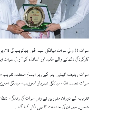
سوات
کارکردگی دکھانے والے طلبہ اور اساتذہ کو ’’والیِ سوات ای
سوات ریلیف انیشی ایٹو کے زیر اہتمام منعقدہ تقریب میں
سوات نعمت اللہ، میانگل شہریار امیرزیب، میانگل امی
تقریب کے دوران مقررین نے والیِ سوات کی زندگی، انتظ
شعبوں میں ان کی خدمات کا بھی ذکر کیا گیا۔