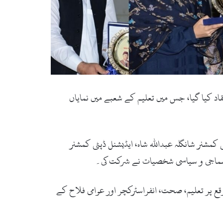
یں ایک تقریب کا انعقاد کیا گیا، جس میں تعلیم کے شعبے میں نمایاں
 کمشنر شانگلہ عبداللہ شاہ، ایڈیشنل ڈپٹی کمشنر
لف سماجی و سیاسی شخصیات نے شرکت کی۔
وقع پر تعلیم، صحت، انفراسٹرکچر اور عوامی فلاح کے