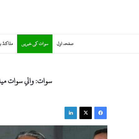
صفحہ اول
سوات کی خبریں
ملاکنڈ ب
سوات: والیِ سوات میانگل عبدالحق جہانزیب ک
LinkedIn
Facebook
X