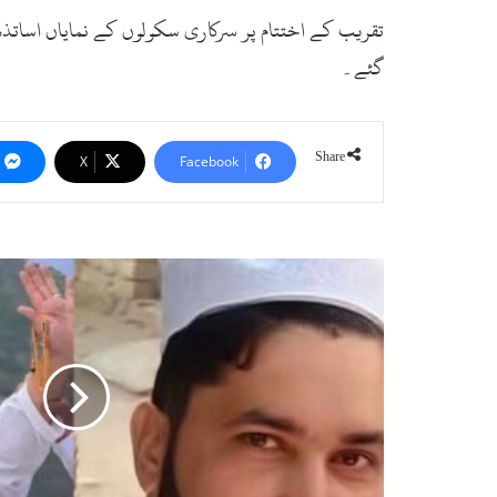
تقریب کے اختتام پر سرکاری سکولوں کے نمایاں اساتذہ، بہ
گئے۔
Share
X
Facebook
بٹ
خیلہ:
راستے
کے
تنازعے
پر
فائرنگ،
2
افراد
جاں