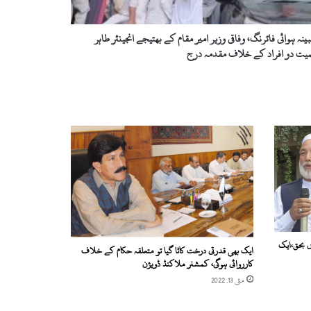
ہ ہوائی فائرنگ، وفاقی وزیر امیر مقام کے بھتیجے انجینئر طاہر
یت دو افراد کے خلاف مقدمہ درج
ں بحق،ایک
ایک بھی قدرتی درخت کاٹا گیا تو متعلقہ حکام کے خلاف
کارروائی ہوگی، کمشنر ملاکنڈ ڈویژن
مئی 13, 2022