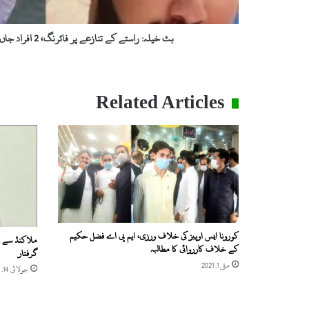
بحق،
کمسن
بچی
بٹ خیلہ: راستے کے تنازعے پر فائرنگ، 2 افراد جاں بحق، کمسن بچی زخمی
زخمی
Related Articles
کورونا ایس اوپیز کی خلاف ورزی، ایم پی اے فضل حکیم
ملاکنڈ سے 
کے خلاف کارروائی کا مطالبہ
گرفتار
مئی 1, 2021
جولائی 14, 2021