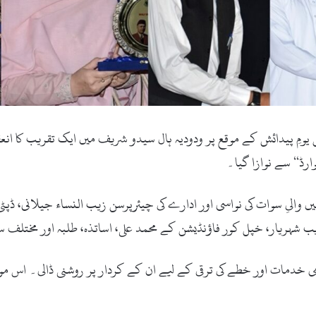
 () والیِ سوات میانگل عبدالحق جہانزیب کی 118ویں یومِ پیدائش کے موقع پر ودودیہ ہال سیدو شریف م
وارڈ‘‘ سے نوازا گیا۔
 والیِ سوات کی نواسی اور ادارے کی چیئرپرسن زیب النساء جیلانی، ڈپٹی
رزیب شہریار، خپل کور فاؤنڈیشن کے محمد علی، اساتذہ، طلبہ اور مخت
امی خدمات اور خطے کی ترقی کے لیے ان کے کردار پر روشنی ڈالی۔ اس م