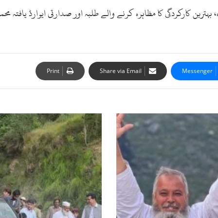
ترین کارکردگی کا مظاہرہ کرنے والے طلبہ اور صدارتی ایوارڈ یافتہ محمد 
Print
Share via Email
Messenger
شانگلہ:
پورن
میں
جشن
کے
دوران
مبینہ
ہوائی
فائرنگ،
وفاقی