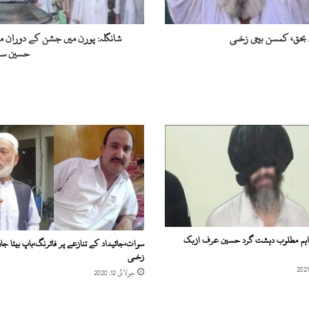
وزیر
امیر
مقام
شانگلہ: پورن میں جشن کے دوران مبین
کے
حسین سم
بھتیجے
انجینئر
طاہر
حسین
سمیت
دو
افراد
کے
خلاف
مقدمہ
درج
اہم مطلوب دہشت گرد حسین عرف ازبک
سوات،جائیداد کے تنازعے پر فائرنگ،باپ بیٹا جا
زخمی
جولائی 12, 2020