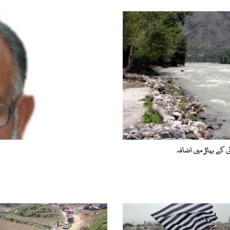
ل
و
ڈ
ش
ی
ڈ
ن
گ
ی
ہ
ل
و
ڈ
ی کے بہاؤ میں اضافہ
ش
ی
ڈ
ن
گ