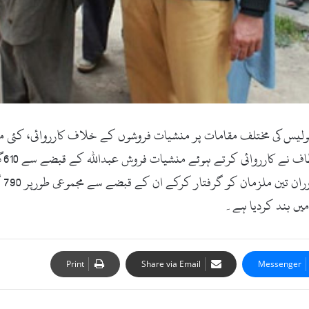
ٹ کام۔09اگست2017ء)سوات میں پولیس کی مختلف مقامات پر منشیات فروشوں کے خلاف کار
کی 
ں بند کردیا ہے۔
Print
Share via Email
Messenger