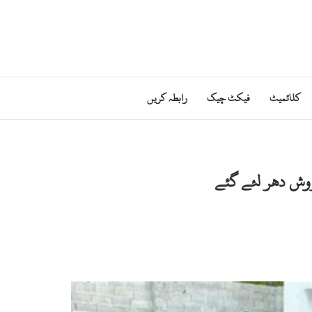
کلائمیٹ
فیکٹ چیک
رابطہ کریں
وش دھر لئے گئے