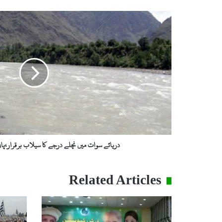
د
ر
ی
ا
ئ
ے
س
و
ا
ت
م
ی
ں
دریائے سوات میں نچلے درجے کا سیلاب برقرار،پان
ن
چ
ل
Related Articles
ے
د
ر
ج