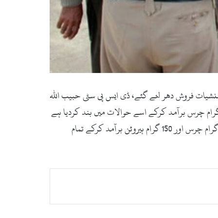
روائی، کئی منشیات فروش دھر لئے گئے، ڈی ایس پی سٹی حبیب اللہ
ہدایت پر سیدوشریف کے علاقے میں ایس ایچ ا و الطاف نے کارروائی کرتے ہوئے منشیات فروش عبداللہ کے قبضے سے 610گرام چرس برآمد کرکے اسے حوالات میں بند کردیا ہے
اسی طرح ایس ایچ او بنڑ زاہد خان نے بھی تلاشی کے دوران تین ملزمان کو گرفتار کرکے ان کے قبضے سے مجموعی طورپر 790 گرام چرس اور 150 گرام ہیروئن برآمد کرکے تمام