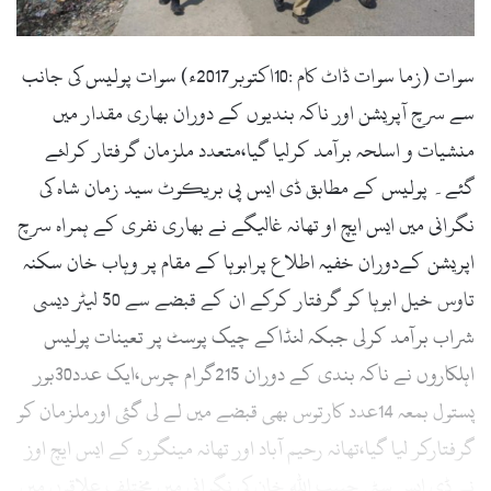
l
سوات (زما سوات ڈاٹ کام :10اکتوبر2017ء) سوات پولیس کی جانب
سے سرچ آپریشن اور ناکہ بندیوں کے دوران بھاری مقدار میں
منشیات و اسلحہ برآمد کرلیا گیا،متعدد ملزمان گرفتار کرلئے
گئے۔ پولیس کے مطابق ڈی ایس پی بریکوٹ سید زمان شاہ کی
نگرانی میں ایس ایچ او تھانہ غالیگے نے بھاری نفری کے ہمراہ سرچ
اپریشن کےدوران خفیہ اطلاع پرابوہا کے مقام پر وہاب خان سکنہ
تاوس خیل ابوہا کو گرفتار کرکے ان کے قبضے سے 50 لیٹر دیسی
شراب برآمد کرلی جبکہ لنڈاکے چیک پوسٹ پر تعینات پولیس
اہلکاروں نے ناکہ بندی کے دوران 215گرام چرس،ایک عدد30بور
پستول بمعہ 14عدد کارتوس بھی قبضے میں لے لی گئی اورملزمان کو
گرفتارکر لیا گیا،تھانہ رحیم آباد اور تھانہ مینگورہ کے ایس ایچ اوز
نے ڈی ایس سٹی حبیب اللہ خان کی نگرانی میں مختلف علاقوں میں