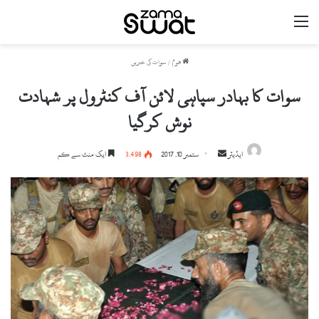
مینو
ھوم
/
سوات کی خبریں
سوات کا بہادر سپاہی لائن آف کنٹرول پر شہادت
نوش کرگیا
ایڈیٹر
S
ستمبر 10, 2017
3,498
ایک منٹ سے کم
e
n
d
a
n
e
m
a
i