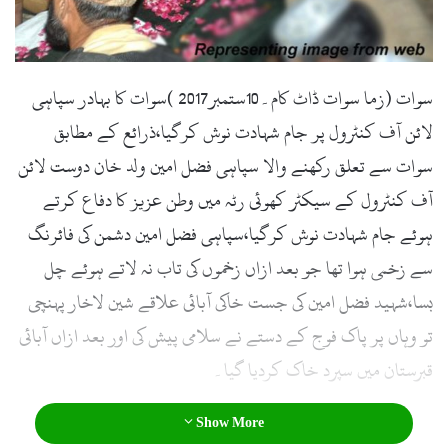
l
سوات (زما سوات ڈاٹ کام۔10ستمبر2017 )سوات کا بہادر سپاہی
لائن آف کنٹرول پر جام شہادت نوش کرگیا،ذرائع کے مطابق
سوات سے تعلق رکھنے والا سپاہی فضل امین ولد خان دوست لائن
آف کنٹرول کے سیکٹر کھوئی رٹہ میں وطن عزیز کا دفاع کرتے
ہوئے جام شہادت نوش کرگیا،سپاہی فضل امین دشمن کی فائرنگ
سے زخمی ہوا تھا جو بعد ازاں زخموں کی تاب نہ لاتے ہوئے چل
بسا،شہید فضل امین کی جست خاکی آبائی علاقے شین لاخار پہنچی
تو وہاں پر پاک فوج کے دستے نے سلامی پیش کی اور بعد ازاں آبائی
قبرستان میں سپرد خاک کردیا گیا۔
Show More