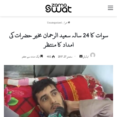
مینو
ھوم
/
Uncategorized
سوات کا 24 سالہ سعید الرحمان مخیر حضرات کی
امداد کا منتظر
ایڈیٹر
S
ستمبر 27, 2017
482
ایک منٹ سے کم
e
n
d
a
n
e
m
a
i