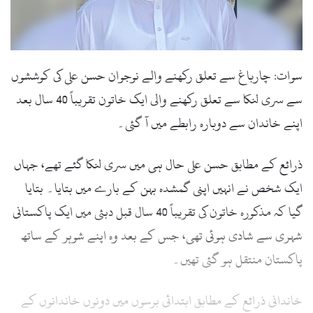
سوات: چارباغ سے تعلق رکھنے والے نوجوان حسن علی کی کوششوں
سے سری لنکا سے تعلق رکھنے والی ایک خاتون تقریباً 40 سال بعد
اپنے خاندان سے دوبارہ رابطے میں آ گئی۔
ذرائع کے مطابق حسن علی حال ہی میں سری لنکا گئے تھے، جہاں
ایک شخص نے انہیں اپنی گمشدہ بہن کے بارے میں بتایا۔ بتایا
گیا کہ مذکورہ خاتون کی تقریباً 40 سال قبل دبئی میں ایک پاکستانی
شہری سے شادی ہوئی تھی، جس کے بعد وہ اپنے شوہر کے ساتھ
پاکستان منتقل ہو گئی تھیں۔
خاندانی ذرائع کے مطابق ابتدائی برسوں میں دونوں خاندانوں کے