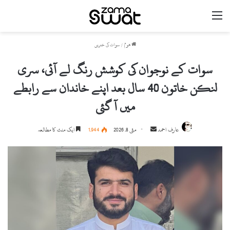
مینو
ھوم
/
سوات کی خبریں
سوات کے نوجوان کی کوشش رنگ لے آئی، سری
لنکن خاتون 40 سال بعد اپنے خاندان سے رابطے
میں آ گئی
Send
عارف احمد
مئی 8, 2026
1,944
ایک منٹ کا مطالعہ
an
email